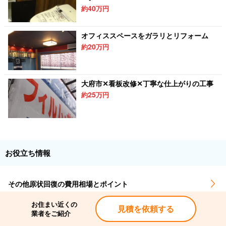
40
約
万円
オフィススペースをガラリとリフォーム
20
約
万円
大府市✕看板改修✕丁寧な仕上がりの工事
25
約
万円
お役立ち情報
その他原状回復の費用相場とポイント
お住まい近くの
見積を依頼する
【2022年版】飲食店の内装工事・設備工事の業種別の費用相
業者をご紹介
場とノウハウを徹底解説