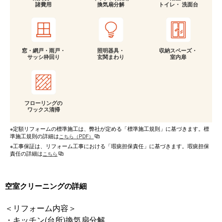
諸費用
換気扇分解
トイレ・ 洗面台
窓・網戸・雨戸・
照明器具・
収納スペーズ・
サッシ枠回り
玄関まわり
室内扉
フローリングの
ワックス清掃
※定額リフォームの標準施工は、弊社が定める「標準施工規則」に基づきます。標
準施工規則の詳細は
こちら（PDF）
※工事保証は、リフォーム工事における「瑕疵担保責任」に基づきます。瑕疵担保
責任の詳細は
こちら
空室クリーニングの詳細
＜リフォーム内容＞
・キッチン(台所)換気扇分解