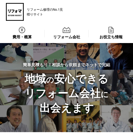
リフォーム修理のNo.1見
積りサイト
費用・概算
リフォーム会社
お役立ち情報
簡単見積もり！相談から依頼までネットで完結
地域
安心できる
の
リフォーム会社
に
出会えます