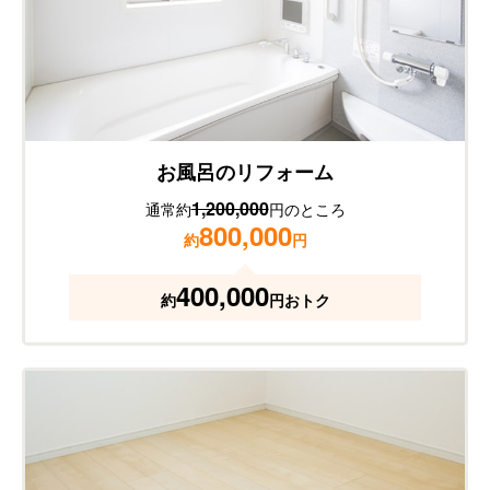
お風呂のリフォーム
1,200,000
通常約
円のところ
800,000
約
円
400,000
約
円おトク