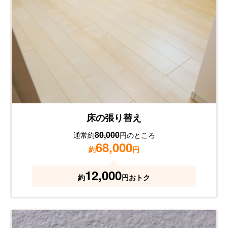
床の張り替え
80,000
通常約
円のところ
68,000
約
円
12,000
約
円おトク