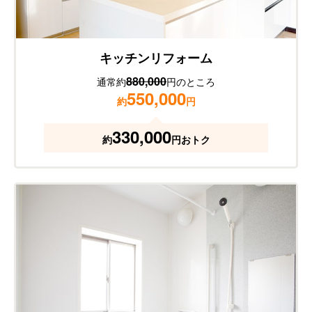
キッチンリフォーム
880,000
通常約
円のところ
550,000
約
円
330,000
約
円おトク