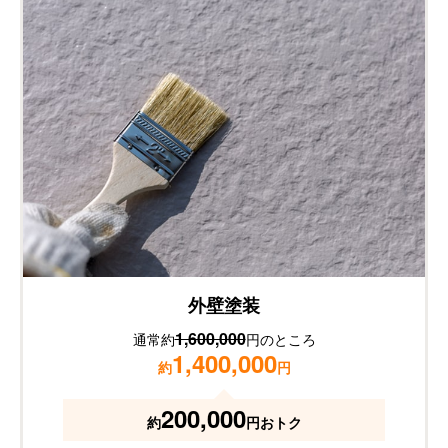
外壁塗装
1,600,000
通常約
円のところ
1,400,000
約
円
200,000
約
円おトク