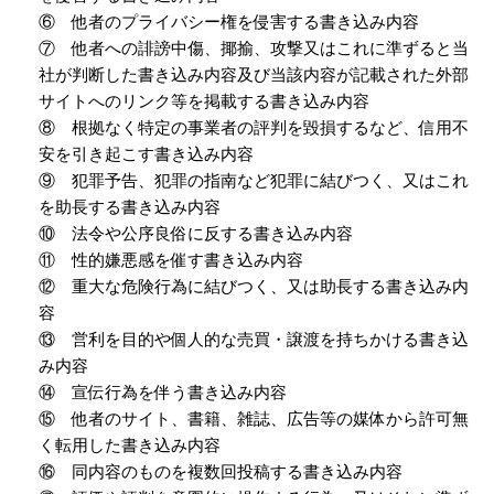
⑥ 他者のプライバシー権を侵害する書き込み内容
⑦ 他者への誹謗中傷、揶揄、攻撃又はこれに準ずると当
社が判断した書き込み内容及び当該内容が記載された外部
サイトへのリンク等を掲載する書き込み内容
⑧ 根拠なく特定の事業者の評判を毀損するなど、信用不
安を引き起こす書き込み内容
⑨ 犯罪予告、犯罪の指南など犯罪に結びつく、又はこれ
を助長する書き込み内容
⑩ 法令や公序良俗に反する書き込み内容
⑪ 性的嫌悪感を催す書き込み内容
⑫ 重大な危険行為に結びつく、又は助長する書き込み内
容
⑬ 営利を目的や個人的な売買・譲渡を持ちかける書き込
み内容
⑭ 宣伝行為を伴う書き込み内容
⑮ 他者のサイト、書籍、雑誌、広告等の媒体から許可無
く転用した書き込み内容
⑯ 同内容のものを複数回投稿する書き込み内容