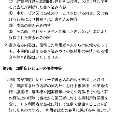
⑰ 評価や評判を意図的に操作する行為、又はそれに準ず
ると当社が判断した書き込み内容
⑱ 本サービス又は当社のサービスを妨げる内容、又は妨
げる行為により投稿された書き込み内容
⑲ 虚偽の書き込み内容
⑳ その他、当社が不適当と判断した内容又は行為により
投稿された書き込み内容
書き込み内容は、投稿した利用者本人からの依頼であって
も、本規約に反する書き込みやその他特別の事情がある場
合を除き削除はいたしません。
第8条 加盟店レビューの著作権等
利用者が加盟店レビューで書き込み内容を投稿した時点
で、当該書き込み内容の国内外における複製権・公衆送信
権・譲渡権・翻訳権や翻案権等の全ての著作権その他の著
作権法上の権利（当社から第三者に対する再利用許諾権を
含む。）を利用者が当社に対して無償で譲渡することを許
諾したものとする。 利用者は次の各号に掲げる事項につい