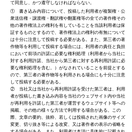
て同意し、かつ遵守しなければならない。
① 書き込み内容について、投稿した利用者が複製権・公
衆送信権・譲渡権・翻訳権や翻案権等の全ての著作権その
他の著作権法上の権利を有していることを当該利用者は保
証するものとするので、著作権法上の権利の有無について
は十分に注意して投稿する必要がある。また、第三者の著
作物等を利用して投稿する場合には、利用者の責任と負担
において前項の許諾に必要な権利処理（利用者から当社に
対する利用許諾、当社から第三者に対する再利用許諾に必
要な権利処理を含む。）がなされていることを前提とする
ので、第三者の著作物等を利用される場合にも十分に注意
して投稿する必要がある。
② 当社又は当社から再利用許諾を受けた第三者は、利用
者が投稿した書き込み内容を当社のウェブサイト内や当社
が再利用を許諾した第三者が運営するウェブサイト等への
掲載、その他の様々な方法で利用する場合がある。この
際、文章の要約、抜粋、若しくは投稿された画像のサイズ
変更、切り抜き等による改変、又は著作者の表示の省略を
する場合がある。また、利用者は本項に具体的に記載され