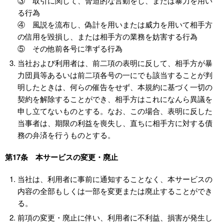
③ 取引に関して、脅迫的な言動をし、または暴力を用い
る行為
④ 風説を流布し、偽計を用いまたは威力を用いて相手方
の信用を毀損し、または相手方の業務を妨害する行為
⑤ その他前各号に準ずる行為
当社および利用者は、前二項の表明に反して、相手方が暴
力団員等あるいは前二項各号の一にでも該当することが判
明したときは、何らの催告をせず、本規約に基づく一切の
契約を解除することができ、相手方はこれになんら異議を
申し立てないものとする。なお、この場合、表明に反した
当事者は、期限の利益を喪失し、直ちに相手方に対する債
務の弁済を行うものとする。
第17条 本サービスの変更・廃止
当社は、利用者に事前に通知することなく、本サービスの
内容の全部もしくは一部を変更または廃止することができ
る。
前項の変更・廃止に伴い、利用者に不利益、損害が発生し