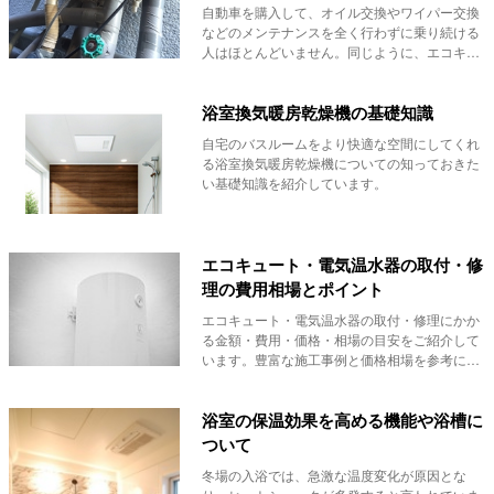
自動車を購入して、オイル交換やワイパー交換
などのメンテナンスを全く行わずに乗り続ける
人はほとんどいません。同じように、エコキュ
ートも快適...
浴室換気暖房乾燥機の基礎知識
自宅のバスルームをより快適な空間にしてくれ
る浴室換気暖房乾燥機についての知っておきた
い基礎知識を紹介しています。
エコキュート・電気温水器の取付・修
理の費用相場とポイント
エコキュート・電気温水器の取付・修理にかか
る金額・費用・価格・相場の目安をご紹介して
います。豊富な施工事例と価格相場を参考に、
リフォマを...
浴室の保温効果を高める機能や浴槽に
ついて
冬場の入浴では、急激な温度変化が原因とな