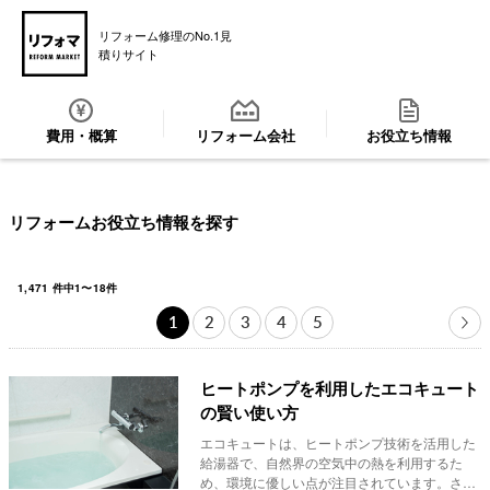
リフォーム修理のNo.1見
積りサイト
費用・概算
リフォーム会社
お役立ち情報
リフォームお役立ち情報を探す
1,471
件中
1
〜
18
件
1
2
3
4
5
ヒートポンプを利用したエコキュート
の賢い使い方
エコキュートは、ヒートポンプ技術を活用した
給湯器で、自然界の空気中の熱を利用するた
め、環境に優しい点が注目されています。さら