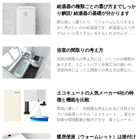
給湯器の種類ごとの選び方までしっか
り解説! 給湯器の基礎が分かります
家を新しく建てたり、リフォームしたりすると
きに考えたいのが給湯器です。給湯器なんて何
でもいいと思う方もいるかもしれませんが、ど
のような給...
浴室の間取りの考え方
浴室の間取りの考え方には、いくつかの種類が
あります。ユニットバスと在来工法の違いや、
浴室内外によっても間取りの考え方は異なりま
す。浴室の...
エコキュートの人気メーカー6社の特
徴と機能を比較
環境に優しく、光熱費を抑えられると注目され
ている給湯システム「エコキュート」。省エネ
効果や環境配慮が魅力ですが、様々なメーカー
から多彩な...
暖房便座（ウォームレット）は後付け