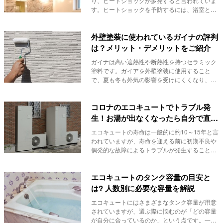
り、ヒートショックが多発すると言われていま
す。ヒートショックを予防するには、浴室とそ
の他の部屋の...
外壁塗装に使われているガイナの評判
は？メリット・デメリットをご紹介
ガイナは高い遮熱性や断熱性を持つセラミック
塗料です。ガイアを外壁塗装に使用すること
で、夏も冬も外気の影響を受けにくくなり、冷
暖房効率がア...
コロナのエコキュートでトラブル発
生！お湯が出なくなったら自分で直せ
る！？
エコキュートの寿命は一般的に約10～15年と言
われていますが、寿命を迎える前に初期不良や
偶発的な故障によるトラブルが発生することも
ありま...
エコキュートのタンク容量の目安と
は? 人数別に必要な容量を解説
エコキュートにはさまざまなタンク容量が用意
されていますが、選ぶ際に悩むのが「どの容量
が自分に合っているのか」という点です。一般