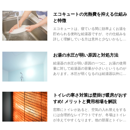
に、ランニン...
エコキュートの光熱費を抑える仕組み
と特徴
エコキュートは、寝ている間に効率よくお湯を
貯められる便利な給湯器ですが、その仕組みを
詳しく理解している方は意外と少ないかもしれ
ません。仕...
お湯の水圧が弱い原因と対処方法
給湯器の水圧が弱い原因の一つに、お湯の使用
量に対して給湯器の容量が小さいというものが
あります。水圧が弱くなるのは給湯器以外にも
原因が考え...
トイレの寒さ対策は壁掛け暖房がおす
すめ! メリットと費用相場を解説
窓際にトイレがあると、空気の入れ替えをする
には合理的なレイアウトですが、冬場はトイレ
が冷えてやすくなります。他の部屋とトイレに
温度差があ...