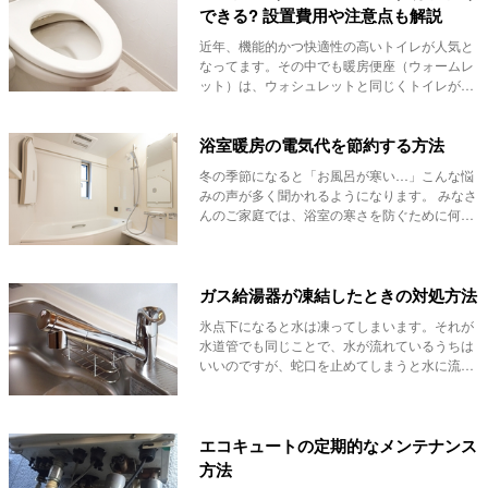
できる? 設置費用や注意点も解説
近年、機能的かつ快適性の高いトイレが人気と
なってます。その中でも暖房便座（ウォームレ
ット）は、ウォシュレットと同じくトイレがよ
り快適にな...
浴室暖房の電気代を節約する方法
冬の季節になると「お風呂が寒い…」こんな悩
みの声が多く聞かれるようになります。 みなさ
んのご家庭では、浴室の寒さを防ぐために何か
対策を...
ガス給湯器が凍結したときの対処方法
氷点下になると水は凍ってしまいます。それが
水道管でも同じことで、水が流れているうちは
いいのですが、蛇口を止めてしまうと水に流れ
がなくなっ...
エコキュートの定期的なメンテナンス
方法