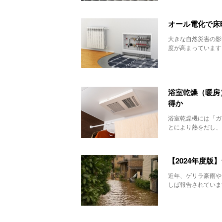
オール電化で床
大きな自然災害の影
度が高まっています
浴室乾燥（暖房
得か
浴室乾燥機には「ガ
とにより熱をだし、
【2024年度
近年、ゲリラ豪雨や
しば報告されています