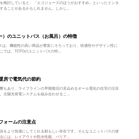
を検討していると、「エコジョーズのほうがおすすめ」といったインタ
することがあるかもしれません。しかし...
トー）のユニットバス（お風呂）の特徴
バスは、機能性の高い商品が豊富にそろっており、快適性やデザイン性に
では、TOTOのユニットバスの特...
暖房で電気代の節約
響もあり、ライフラインの早期復旧の見込めるオール電化の住宅の注目
。太陽光発電システムを組み合わせるこ...
フォームの注意点
浴をより快適にしてくれる頼もしい存在です。そんなユニットバスの使
るには、レイアウトや防水性能、バリア...