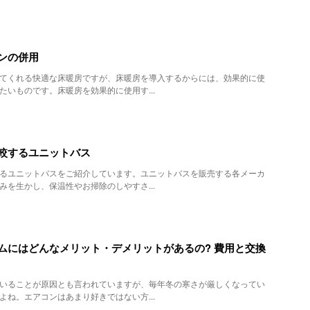
ンの併用
てくれる快適な床暖房ですが、床暖房を導入するからには、効果的に使
たいものです。床暖房を効果的に使用す...
較するユニットバス
るユニットバスをご紹介しています。ユニットバスを販売する各メーカ
みを生かし、保温性やお掃除のしやすさ...
ムにはどんなメリット・デメリットがあるの? 費用と交換
いることが原因とも言われていますが、毎年冬の寒さが厳しくなってい
よね。エアコンはあまり好きではない方...