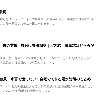
暖房
響もあり、ライフラインの早期復旧の見込めるオール電化の住宅の注目
。太陽光発電システムを組み合わせるこ...
）機の交換・後付け費用相場｜ガス式・電気式はどちらが
ス式」と「電気式」の2種類があり、「ガス式」は温水を循環させるこ
「電気式」は電気の力で空気を温めてく...
版】台風・水害で慌てない！自宅でできる浸水対策のまとめ
スーパー台風の接近によって、都市型洪水による家屋の浸水被害がしば
。2024年も台風や線状降水帯によ...