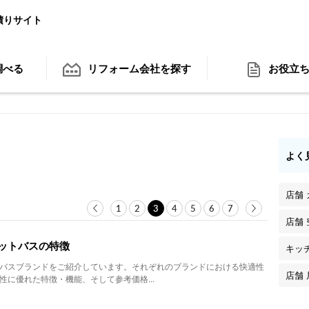
積りサイト
調べる
リフォーム会社
を探す
お役立
よく
店舗
1
2
3
4
5
6
7
店舗
ットバスの特徴
キッ
バスブランドをご紹介しています。それぞれのブランドにおける快適性
店舗
性に優れた特徴・機能、そして参考価格...