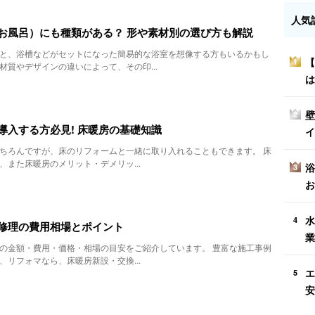
人気
お風呂）にも種類がある？ 形や素材別の選び方も解説
と、浴槽などがセットになった簡易的な浴室を想像する方もいるかもし
【
1
材質やデザインの違いによって、その印...
は
壁
2
導入する方必見! 床暖房の基礎知識
イ
ちろんですが、床のリフォームと一緒に取り入れることもできます。 床
、また床暖房のメリット・デメリッ...
浴
3
お
水
4
修理の費用相場とポイント
業
の金額・費用・価格・相場の目安をご紹介しています。 豊富な施工事例
、リフォマなら、床暖房新設・交換...
エ
5
安