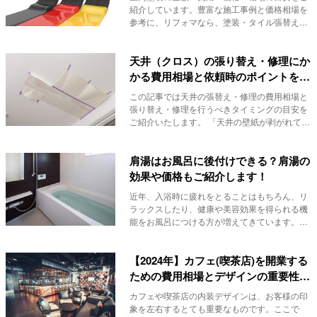
紹介しています。豊富な施工事例と価格相場を
参考に、リフォマなら、塗装・タイル張替えの
リフォーム...
天井（クロス）の張り替え・修理にか
かる費用相場と依頼時のポイントをご
紹介
この記事では天井の張替え・修理の費用相場と
張り替え・修理を行うべきタイミングの目安を
ご紹介いたします。 「天井の壁紙が剥がれてし
まい見...
肩湯はお風呂に後付けできる？肩湯の
効果や価格もご紹介します！
近年、入浴時に疲れをとることはもちろん、リ
ラックスしたり、健康や美容効果を得られる機
能をお風呂につける方が増えてきています。こ
の記事では...
【2024年】カフェ(喫茶店)を開業する
ための費用相場とデザインの重要性を
解説!
カフェや喫茶店の内装デザインは、お客様の印
象を左右するとても重要なものです。ここで