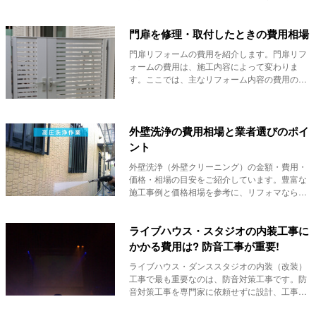
には、家の...
門扉を修理・取付したときの費用相場
門扉リフォームの費用を紹介します。門扉リフ
ォームの費用は、施工内容によって変わりま
す。ここでは、主なリフォーム内容の費用の目
安を紹介しま...
外壁洗浄の費用相場と業者選びのポイ
ント
外壁洗浄（外壁クリーニング）の金額・費用・
価格・相場の目安をご紹介しています。豊富な
施工事例と価格相場を参考に、リフォマなら、
外壁洗浄の...
ライブハウス・スタジオの内装工事に
かかる費用は? 防音工事が重要!
ライブハウス・ダンススタジオの内装（改装）
工事で最も重要なのは、防音対策工事です。防
音対策工事を専門家に依頼せずに設計、工事さ
れたライブ...