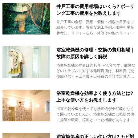
井戸工事の費用相場はいくら? ボーリ
ング工事の費用をお教えします
井戸工事の金額・費用・価格・相場の目安をご
紹介しています。豊富な施工事例と価格相場を
参考に、リフォマなら、外装その他のリフォー
ム・修繕に...
浴室乾燥機の修理・交換の費用相場｜
故障の原因を詳しく解説
浴室乾燥機の寿命は約10年〜15年です。故障な
どのトラブルに対する修理費用は、材料費（交
換部品代）＋工事費＋出張費の合計で計算さ
れ、異音...
浴室乾燥機を効率よく使う方法とは?
上手な使い方をお教えします
浴室の乾燥機を使っても洗濯物が全然乾かなく
て困っていませんか。浴室乾燥機には乾燥の他
に換気や暖房、涼風といった機能があります
が、これらを...
浴室換気扇の正しい使い方は? カビ対