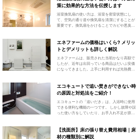
策に効果的な方法を伝授します
浴室換気扇の使い方は、浴室を密室状態にし
て、空気の通り道や換気扇を清潔にすることが
重要です。換気扇をかけることでカビや悪臭を
効果的に防げ...
エネファームの価格はいくら? メリッ
トとデメリットも詳しく解説
エネファームは、販売された当初かなり高額で
したが、近年は出回っている商品はだいぶ安価
になってきました。上手に利用すれば光熱費を
削減できま...
エコキュートで追い焚きができない時
の原因と対処法をご紹介！
エコキュートの「追いだき」は、入浴時に使用
できる便利な機能の一つです。 しかし故障や誤
った使い方をしていたり、お手入れ不足が原因
でその...
【洗面所】床の張り替え費用相場｜床
材の種類別に解説