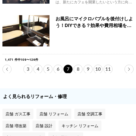
は、新たにカフェを開業したいという方に向け
て、内装デザ...
お風呂にマイクロバブルを後付けしよ
う！DIYできる？効果や費用相場を詳
しく解説
1,471
件中
109
〜
126
件
3
4
5
6
7
8
9
10
11
よく見られるリフォーム・修理
店舗 ガス工事
店舗 リフォーム
店舗 空調工事
店舗 増改築
店舗 設計
キッチン リフォーム