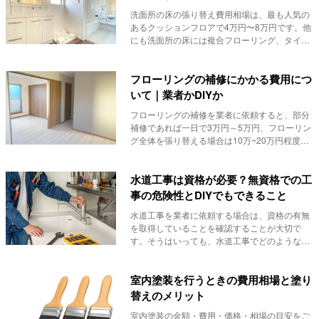
洗面所の床の張り替え費用相場は、最も人気の
あるクッションフロアで4万円〜8万円です。他
にも洗面所の床には複合フローリング、タイ
ル、コルク...
フローリングの補修にかかる費用につ
いて｜業者かDIYか
フローリングの補修を業者に依頼すると、部分
補修であれば一日で3万円～5万円、フローリン
グ全体を張り替える場合は10万~20万円程度の
費用...
水道工事は資格が必要？無資格での工
事の危険性とDIYでもできること
水道工事を業者に依頼する場合は、資格の有無
を取得していることを確認することが大切で
す。そうはいっても、水道工事でどのような資
格があるのか...
室内塗装を行うときの費用相場と塗り
替えのメリット
室内塗装の金額・費用・価格・相場の目安をご