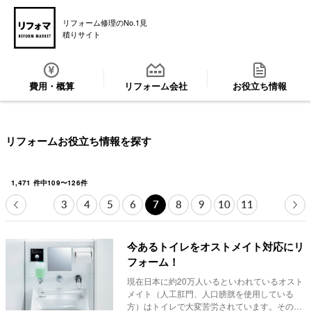
リフォーム修理のNo.1見
積りサイト
費用・概算
リフォーム会社
お役立ち情報
リフォームお役立ち情報を探す
1,471
件中
109
〜
126
件
3
4
5
6
7
8
9
10
11
今あるトイレをオストメイト対応にリ
フォーム！
現在日本に約20万人いるといわれているオスト
メイト（人工肛門、人口膀胱を使用している
方）はトイレで大変苦労されています。その中