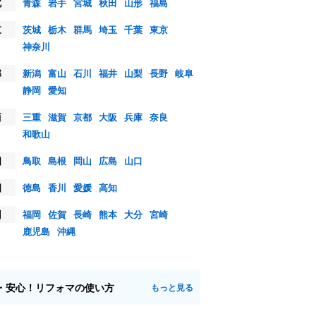
北
青森
岩手
宮城
秋田
山形
福島
東
茨城
栃木
群馬
埼玉
千葉
東京
神奈川
部
新潟
富山
石川
福井
山梨
長野
岐阜
静岡
愛知
西
三重
滋賀
京都
大阪
兵庫
奈良
和歌山
国
鳥取
島根
岡山
広島
山口
国
徳島
香川
愛媛
高知
州
福岡
佐賀
長崎
熊本
大分
宮崎
鹿児島
沖縄
・安心！リフォマの使い方
もっと見る