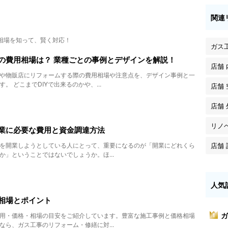
関連
相場を知って、賢く対応！
ガス
の費用相場は？ 業種ごとの事例とデザインを解説！
店舗
や物販店にリフォームする際の費用相場や注意点を、デザイン事例と一
。 どこまでDIYで出来るのかや、...
店舗
店舗
リノ
業に必要な費用と資金調達方法
店舗 
を開業しようとしている人にとって、重要になるのが「開業にどれくら
か」ということではないでしょうか。ほ...
人気
相場とポイント
ガ
用・価格・相場の目安をご紹介しています。豊富な施工事例と価格相場
1
なら、ガス工事のリフォーム・修繕に対...