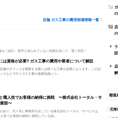
ガ
2
の
店舗 ガス工事の費用相場情報一覧
店
3
の
ラ
4
報をご紹介。意外と知られていない知識を知って、賢く対応！
説
には資格が必要? ガス工事の費用や業者について解説
店
5
店舗やオフィスを開業する際には様々な工事が必要になります。この記
解
ィスなどで行うガス工事の基礎知識につ...
都道
験と職人技でお客様の納得に挑戦 〜株式会社トータル・サ
事業部〜
北海
があり、代々木に事務所を出している株式会社トータル・サービスは、
人技でお客様の納得に挑戦している総...