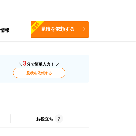
無料
見積を依頼する
ち情報
3
＼
分で簡単入力！ ／
見積を依頼する
お役立ち
7