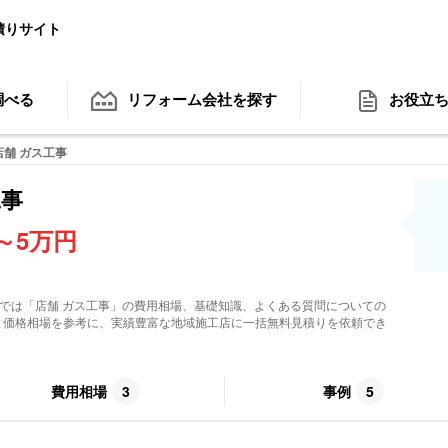
積りサイト
調べる
リフォーム会社
を探す
お役立
店舗 ガス工事
工事
5～5万円
こでは「
店舗 ガス工事
」の費用相場、基礎知識、よくある質問についての
と価格相場を参考に、実績豊富な地域施工店に一括無料見積りを依頼でき
費用相場
3
事例
5