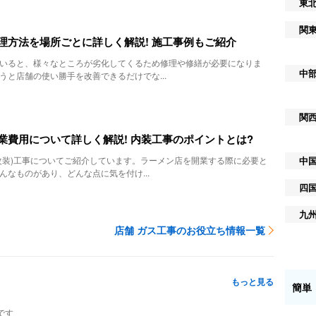
東
関
理方法を場所ごとに詳しく解説! 施工事例もご紹介
いると、様々なところが劣化してくるため修理や修繕が必要になりま
中
うと店舗の使い勝手を改善できるだけでな...
関
業費用について詳しく解説! 内装工事のポイントとは?
改装)工事についてご紹介しています。ラーメン店を開業する際に必要と
中
んなものがあり、どんな点に気を付け...
四
九
店舗 ガス工事のお役立ち情報一覧
もっと見る
簡単
です