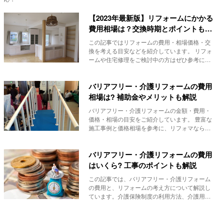
【2023年最新版】リフォームにかかる
費用相場は？交換時期とポイントも併
せてご紹介
この記事ではリフォームの費用・相場価格・交
換を考える目安などを紹介しています。 リフォ
ームや住宅修理をご検討中の方はぜひ参考にし
てみて...
バリアフリー・介護リフォームの費用
相場は? 補助金やメリットも解説
バリアフリー・介護リフォームの金額・費用・
価格・相場の目安をご紹介しています。 豊富な
施工事例と価格相場を参考に、リフォマなら、
バリア...
バリアフリー・介護リフォームの費用
はいくら? 工事のポイントも解説
この記事では、バリアフリー・介護リフォーム
の費用と、リフォームの考え方について解説し
ています。介護保険制度の利用方法、介護用に
リフォーム...