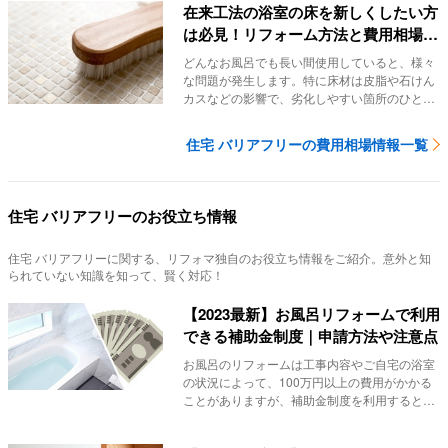
在来工法の浴室の床を新しくしたい方
は必見！リフォーム方法と費用相場を
解説
どんなお風呂でも長い間使用していると、様々
な問題が発生します。特に床材は皮脂や石けん
カスなどの影響で、劣化しやすい箇所のひとつ
です。この...
住宅 バリアフリーの費用相場情報一覧
住宅 バリアフリーのお役立ち情報
住宅 バリアフリー
に関する、リフォマ独自のお役立ち情報をご紹介。意外と知
られていない知識を知って、賢く対応！
【2023最新】お風呂リフォームで利用
できる補助金制度｜申請方法や注意点
お風呂のリフォームは工事内容やご自宅の浴室
の状況によって、100万円以上の費用がかかる
ことがありますが、補助金制度を利用するとあ
る程度費...