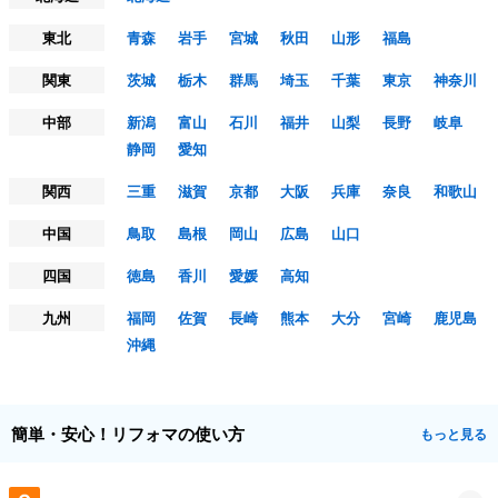
東北
青森
岩手
宮城
秋田
山形
福島
関東
茨城
栃木
群馬
埼玉
千葉
東京
神奈川
中部
新潟
富山
石川
福井
山梨
長野
岐阜
静岡
愛知
関西
三重
滋賀
京都
大阪
兵庫
奈良
和歌山
中国
鳥取
島根
岡山
広島
山口
四国
徳島
香川
愛媛
高知
九州
福岡
佐賀
長崎
熊本
大分
宮崎
鹿児島
沖縄
簡単・安心！リフォマの使い方
もっと見る