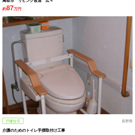
鳥取市 リビング改造 広々
87
約
万円
戸建住宅
長野県
介護のためのトイレ手摺取付け工事