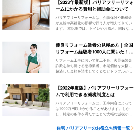
【2023年最新版】バリアフリーリフォ
ームにかかる費用と補助金について
バリアフリーリフォームは、介護保険や助成金
が支給や高齢化の影響で行う人が増えてきてい
ます。 本記事では、トイレやお風呂、階段な
ど、場所...
優良リフォーム業者の見極め方｜全国
リフォーム経験者1000人に聞いた！リ
フォーム業者選びの実態
リフォーム工事において施工不良、火災保険金
詐欺を持ち掛ける悪徳業者、市場価格を大幅に
超過した金額を請求してくるなどトラブルが多
発していま...
【2022年度版】バリアフリーリフォー
ムで利用できる減税制度とは
バリアフリーリフォームは、工事内容によって
は1000万円以上かかることがあります。しか
し、特定の条件を満たすことで大幅な減税が可
能ですし...
住宅 バリアフリーのお役立ち情報一覧