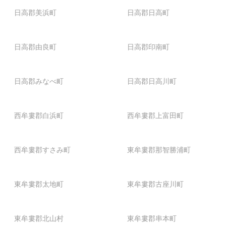
日高郡美浜町
日高郡日高町
日高郡由良町
日高郡印南町
日高郡みなべ町
日高郡日高川町
西牟婁郡白浜町
西牟婁郡上富田町
西牟婁郡すさみ町
東牟婁郡那智勝浦町
東牟婁郡太地町
東牟婁郡古座川町
東牟婁郡北山村
東牟婁郡串本町