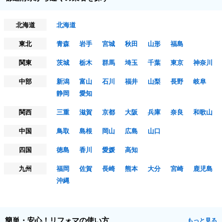
北海道
北海道
東北
青森
岩手
宮城
秋田
山形
福島
関東
茨城
栃木
群馬
埼玉
千葉
東京
神奈川
中部
新潟
富山
石川
福井
山梨
長野
岐阜
静岡
愛知
関西
三重
滋賀
京都
大阪
兵庫
奈良
和歌山
中国
鳥取
島根
岡山
広島
山口
四国
徳島
香川
愛媛
高知
九州
福岡
佐賀
長崎
熊本
大分
宮崎
鹿児島
沖縄
簡単・安心！リフォマの使い方
もっと見る