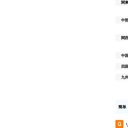
関
中
関
中
四
九
簡単