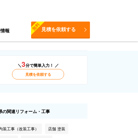
無料
見積を依頼する
ち情報
3
＼
分で簡単入力！ ／
見積を依頼する
県の関連リフォーム・工事
 内装工事（改装工事）
店舗 塗装