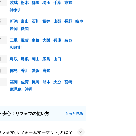
東
茨城
栃木
群馬
埼玉
千葉
東京
神奈川
部
新潟
富山
石川
福井
山梨
長野
岐阜
静岡
愛知
西
三重
滋賀
京都
大阪
兵庫
奈良
和歌山
国
鳥取
島根
岡山
広島
山口
国
徳島
香川
愛媛
高知
州
福岡
佐賀
長崎
熊本
大分
宮崎
鹿児島
沖縄
・安心！リフォマの使い方
もっと見る
リフォマ(リフォームマーケット)とは？