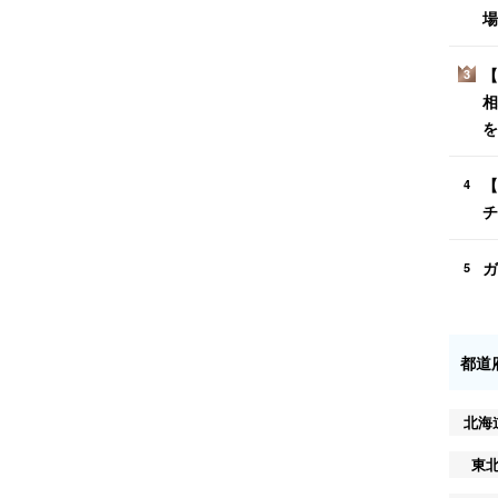
場
【
3
相
を
【
4
チ
ガ
5
都道
北海
東