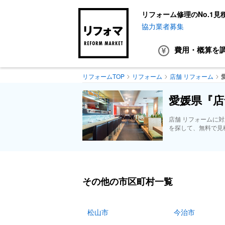
リフォーム修理のNo.1見
協力業者募集
費用・概算
を
リフォームTOP
リフォーム
店舗 リフォーム
愛媛県『店
店舗 リフォームに
を探して、無料で見
その他の市区町村一覧
松山市
今治市