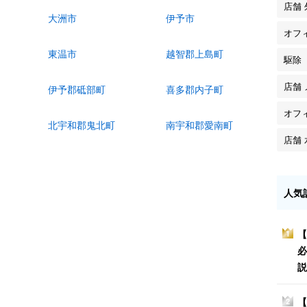
店舗
大洲市
伊予市
オフ
東温市
越智郡上島町
駆除
店舗
伊予郡砥部町
喜多郡内子町
オフ
北宇和郡鬼北町
南宇和郡愛南町
店舗
人気
【
1
必
説
【
2