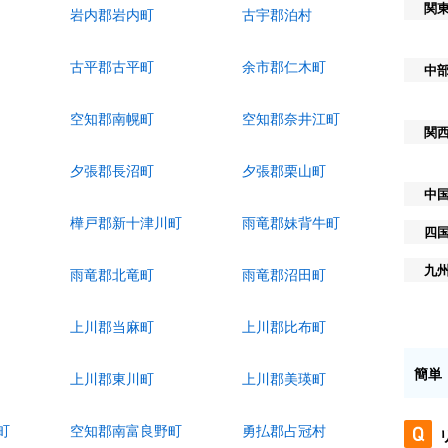
関
岩内郡岩内町
古宇郡泊村
古平郡古平町
余市郡仁木町
中
空知郡南幌町
空知郡奈井江町
関
夕張郡長沼町
夕張郡栗山町
中
樺戸郡新十津川町
雨竜郡妹背牛町
四
九
雨竜郡北竜町
雨竜郡沼田町
上川郡当麻町
上川郡比布町
簡単
上川郡東川町
上川郡美瑛町
町
空知郡南富良野町
勇払郡占冠村