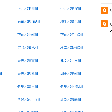
上川郡下川町
中川郡美深町
雨竜郡幌加内町
増毛郡増毛町
苫前郡羽幌町
苫前郡初山別町
宗谷郡猿払村
枝幸郡浜頓別町
天塩郡豊富町
礼文郡礼文町
町
天塩郡幌延町
網走郡美幌町
斜里郡清里町
斜里郡小清水町
常呂郡佐呂間町
紋別郡遠軽町