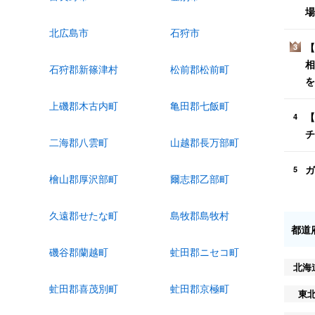
場
北広島市
石狩市
【
3
相
石狩郡新篠津村
松前郡松前町
を
上磯郡木古内町
亀田郡七飯町
【
4
チ
二海郡八雲町
山越郡長万部町
ガ
5
檜山郡厚沢部町
爾志郡乙部町
久遠郡せたな町
島牧郡島牧村
都道
磯谷郡蘭越町
虻田郡ニセコ町
北海
虻田郡喜茂別町
虻田郡京極町
東