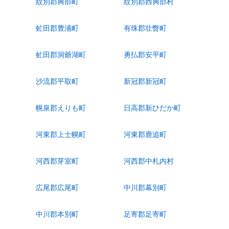
紋別郡興部町
紋別郡西興部村
虻田郡豊浦町
有珠郡壮瞥町
虻田郡洞爺湖町
勇払郡安平町
沙流郡平取町
新冠郡新冠町
幌泉郡えりも町
日高郡新ひだか町
河東郡上士幌町
河東郡鹿追町
河西郡芽室町
河西郡中札内村
広尾郡広尾町
中川郡幕別町
中川郡本別町
足寄郡足寄町