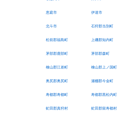
恵庭市
伊達市
北斗市
石狩郡当別町
松前郡福島町
上磯郡知内町
茅部郡鹿部町
茅部郡森町
檜山郡江差町
檜山郡上ノ国町
奥尻郡奥尻町
瀬棚郡今金町
寿都郡寿都町
寿都郡黒松内町
虻田郡真狩村
虻田郡留寿都村