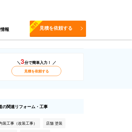
無料
見積を依頼する
ち情報
3
＼
分で簡単入力！ ／
見積を依頼する
道の関連リフォーム・工事
 内装工事（改装工事）
店舗 塗装