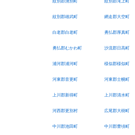
紋別郡湧別町
紋別郡滝上町
紋別郡雄武町
網走郡大空町
白老郡白老町
勇払郡厚真町
勇払郡むかわ町
沙流郡日高町
浦河郡浦河町
様似郡様似町
河東郡音更町
河東郡士幌町
上川郡新得町
上川郡清水町
河西郡更別村
広尾郡大樹町
中川郡池田町
中川郡豊頃町