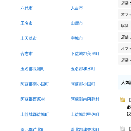
店舗
八代市
人吉市
オフ
玉名市
山鹿市
駆除
店舗
上天草市
宇城市
オフ
合志市
下益城郡美里町
店舗
玉名郡長洲町
玉名郡和水町
人気
阿蘇郡南小国町
阿蘇郡小国町
阿蘇郡西原村
阿蘇郡南阿蘇村
【
1
必
説
上益城郡益城町
上益城郡甲佐町
【
2
葦北郡芦北町
葦北郡津奈木町