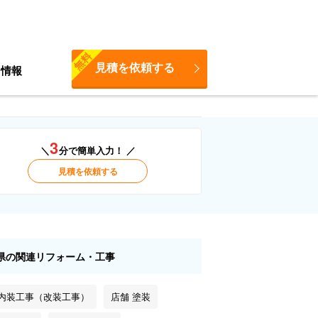
無料
見積を依頼する
ち情報
3
＼
分で簡単入力！ ／
見積を依頼する
県の関連リフォーム・工事
 内装工事（改装工事）
店舗 塗装