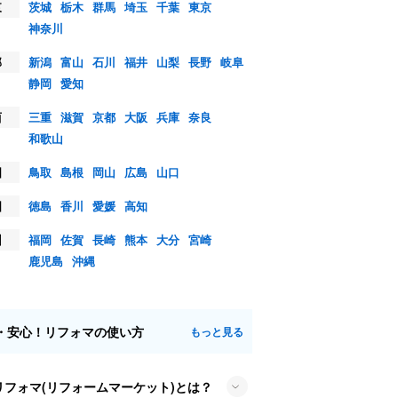
東
茨城
栃木
群馬
埼玉
千葉
東京
神奈川
部
新潟
富山
石川
福井
山梨
長野
岐阜
静岡
愛知
西
三重
滋賀
京都
大阪
兵庫
奈良
和歌山
国
鳥取
島根
岡山
広島
山口
国
徳島
香川
愛媛
高知
州
福岡
佐賀
長崎
熊本
大分
宮崎
鹿児島
沖縄
・安心！リフォマの使い方
もっと見る
リフォマ(リフォームマーケット)とは？