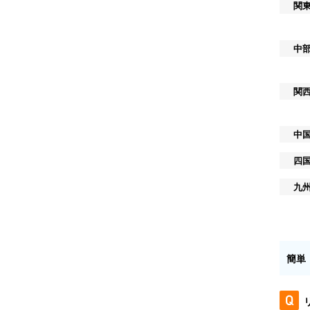
関
中
関
中
四
九
簡単