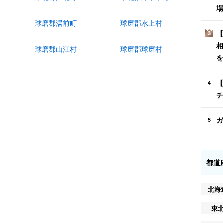
場
球磨郡湯前町
球磨郡水上村
【
3
相
球磨郡山江村
球磨郡球磨村
を
【
4
チ
ガ
5
都道
北海
東