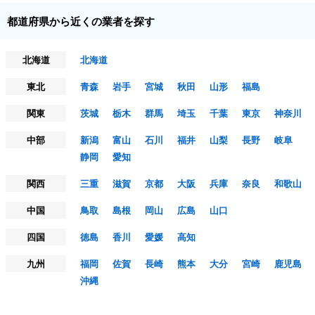
都道府県から近くの業者を探す
北海道
北海道
東北
青森
岩手
宮城
秋田
山形
福島
関東
茨城
栃木
群馬
埼玉
千葉
東京
神奈川
中部
新潟
富山
石川
福井
山梨
長野
岐阜
静岡
愛知
関西
三重
滋賀
京都
大阪
兵庫
奈良
和歌山
中国
鳥取
島根
岡山
広島
山口
四国
徳島
香川
愛媛
高知
九州
福岡
佐賀
長崎
熊本
大分
宮崎
鹿児島
沖縄