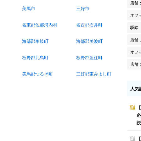
店舗
美馬市
三好市
オフ
名東郡佐那河内村
名西郡石井町
駆除
店舗
海部郡牟岐町
海部郡美波町
オフ
板野郡北島町
板野郡藍住町
店舗
美馬郡つるぎ町
三好郡東みよし町
人気
【
1
必
説
【
2