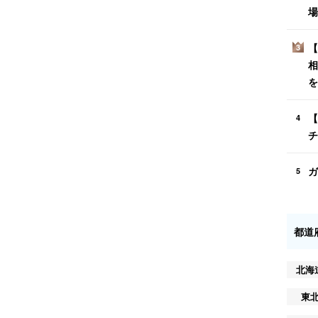
場
【
3
相
を
【
4
チ
ガ
5
都道
北海
東