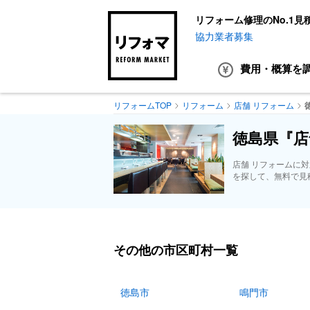
リフォーム修理のNo.1見
協力業者募集
費用・概算
を
リフォームTOP
リフォーム
店舗 リフォーム
徳島県『店
店舗 リフォームに
を探して、無料で見
その他の市区町村一覧
徳島市
鳴門市