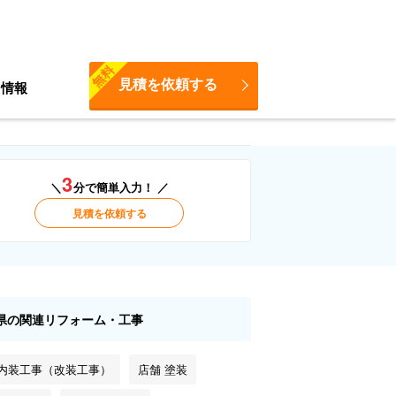
無料
見積を依頼する
ち情報
3
＼
分で簡単入力！ ／
見積を依頼する
県の関連リフォーム・工事
 内装工事（改装工事）
店舗 塗装