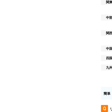
関
中
関
中
四
九
簡単