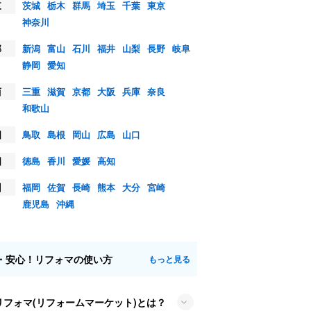
東
茨城
栃木
群馬
埼玉
千葉
東京
神奈川
部
新潟
富山
石川
福井
山梨
長野
岐阜
静岡
愛知
西
三重
滋賀
京都
大阪
兵庫
奈良
和歌山
国
鳥取
島根
岡山
広島
山口
国
徳島
香川
愛媛
高知
州
福岡
佐賀
長崎
熊本
大分
宮崎
鹿児島
沖縄
・安心！リフォマの使い方
もっと見る
リフォマ(リフォームマーケット)とは？