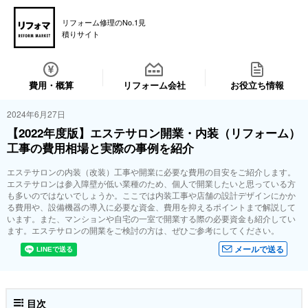
リフォーム修理のNo.1見
積りサイト
費用・概算
リフォーム会社
お役立ち情報
2024年6月27日
【2022年度版】エステサロン開業・内装（リフォーム）
工事の費用相場と実際の事例を紹介
エステサロンの内装（改装）工事や開業に必要な費用の目安をご紹介します。
エステサロンは参入障壁が低い業種のため、個人で開業したいと思っている方
も多いのではないでしょうか。ここでは内装工事や店舗の設計デザインにかか
る費用や、設備機器の導入に必要な資金、費用を抑えるポイントまで解説して
います。また、マンションや自宅の一室で開業する際の必要資金も紹介してい
ます。エステサロンの開業をご検討の方は、ぜひご参考にしてください。
メールで送る
目次