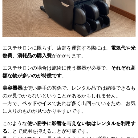
エステサロンに限らず、店舗を運営する際には、
電気代
や
光
熱費
、
消耗品の購入費
がかかります。
エステサロンの場合は施術に使う機器が必要で、
それぞれ高
額な物が多いのが特徴です
。
美容機器
は使い勝手の関係で、レンタル品では納得できるも
のが見つからないということがあるかもしれません。
一方で、
ベッド
や
イス
であれば多く出回っているため、お気
に入りのものが見つかりやすいです。
このような
使い勝手に影響を与えない物はレンタルを利用す
る
ことで費用を抑えることが可能です。