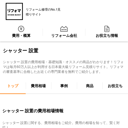
リフォーム修理のNo.1見
積りサイト
費用・概算
リフォーム会社
お役立ち情報
シャッター 設置
シャッター 設置
の費用相場・基礎知識・オススメの商品がわかります！リフォ
マは毎月60万人以上が利用する日本最大級リフォーム見積りサイト。リフォマ
の審査基準に合格したお近くの専門業者を無料でご紹介します。
トップ
費用相場
事例
商品
お役立ち
シャッター 設置の費用相場情報
シャッター 設置
に関する、費用相場をご紹介。費用の相場を知って、賢く対
応！