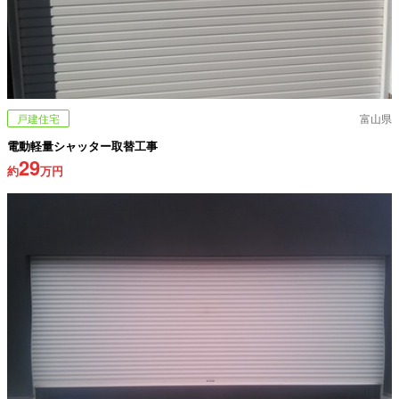
戸建住宅
富山県
電動軽量シャッター取替工事
29
約
万円