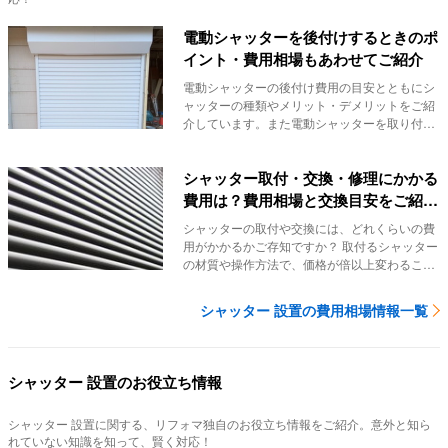
電動シャッターを後付けするときのポ
イント・費用相場もあわせてご紹介
電動シャッターの後付け費用の目安とともにシ
ャッターの種類やメリット・デメリットをご紹
介しています。また電動シャッターを取り付け
る際に注意...
シャッター取付・交換・修理にかかる
費用は？費用相場と交換目安をご紹介
【事例紹介あり】
シャッターの取付や交換には、どれくらいの費
用がかかるかご存知ですか？ 取付るシャッター
の材質や操作方法で、価格が倍以上変わること
も珍し...
シャッター 設置の費用相場情報一覧
シャッター 設置のお役立ち情報
シャッター 設置
に関する、リフォマ独自のお役立ち情報をご紹介。意外と知ら
れていない知識を知って、賢く対応！