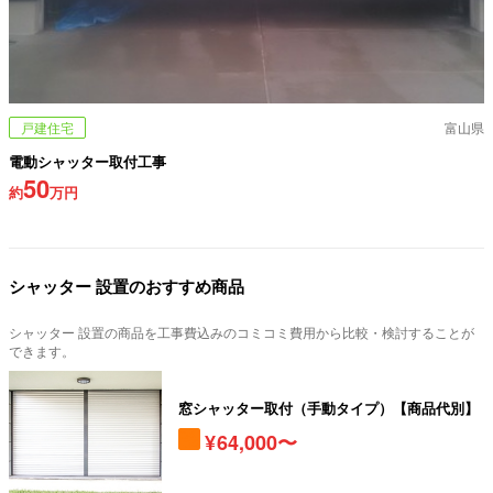
戸建住宅
富山県
電動シャッター取付工事
50
約
万円
シャッター 設置のおすすめ商品
シャッター 設置の商品を工事費込みのコミコミ費用から比較・検討することが
できます。
窓シャッター取付（手動タイプ）【商品代別】
64,000〜