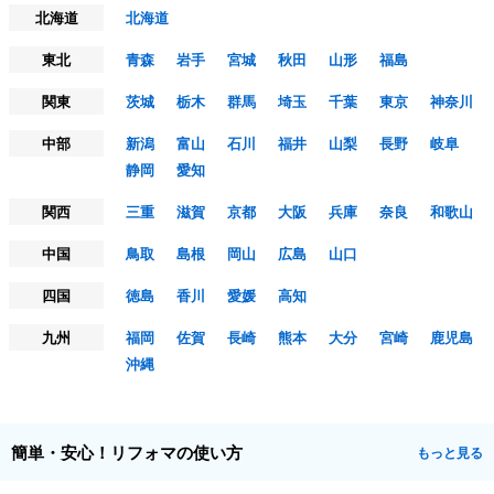
北海道
北海道
東北
青森
岩手
宮城
秋田
山形
福島
関東
茨城
栃木
群馬
埼玉
千葉
東京
神奈川
中部
新潟
富山
石川
福井
山梨
長野
岐阜
静岡
愛知
関西
三重
滋賀
京都
大阪
兵庫
奈良
和歌山
中国
鳥取
島根
岡山
広島
山口
四国
徳島
香川
愛媛
高知
九州
福岡
佐賀
長崎
熊本
大分
宮崎
鹿児島
沖縄
簡単・安心！リフォマの使い方
もっと見る