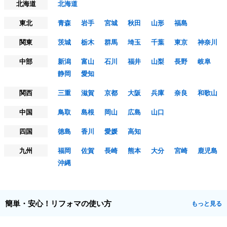
北海道
北海道
東北
青森
岩手
宮城
秋田
山形
福島
関東
茨城
栃木
群馬
埼玉
千葉
東京
神奈川
中部
新潟
富山
石川
福井
山梨
長野
岐阜
静岡
愛知
関西
三重
滋賀
京都
大阪
兵庫
奈良
和歌山
中国
鳥取
島根
岡山
広島
山口
四国
徳島
香川
愛媛
高知
九州
福岡
佐賀
長崎
熊本
大分
宮崎
鹿児島
沖縄
簡単・安心！リフォマの使い方
もっと見る