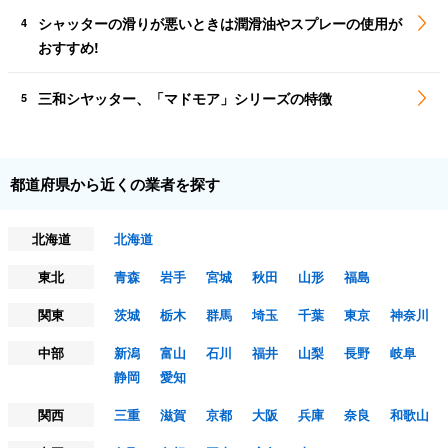
シャッターの滑りが悪いときは潤滑油やスプレーの使用が
4
おすすめ!
三和シヤッター、「マドモア」シリーズの特徴
5
都道府県から近くの業者を探す
北海道
北海道
東北
青森
岩手
宮城
秋田
山形
福島
関東
茨城
栃木
群馬
埼玉
千葉
東京
神奈川
中部
新潟
富山
石川
福井
山梨
長野
岐阜
静岡
愛知
関西
三重
滋賀
京都
大阪
兵庫
奈良
和歌山