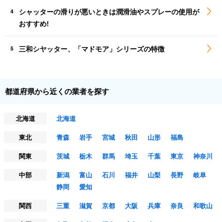
シャッターの滑りが悪いときは潤滑油やスプレーの使用が
4
おすすめ!
三和シヤッター、「マドモア」シリーズの特徴
5
都道府県から近くの業者を探す
北海道
北海道
東北
青森
岩手
宮城
秋田
山形
福島
関東
茨城
栃木
群馬
埼玉
千葉
東京
神奈川
中部
新潟
富山
石川
福井
山梨
長野
岐阜
静岡
愛知
関西
三重
滋賀
京都
大阪
兵庫
奈良
和歌山