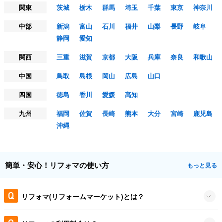
関東
茨城
栃木
群馬
埼玉
千葉
東京
神奈川
中部
新潟
富山
石川
福井
山梨
長野
岐阜
静岡
愛知
関西
三重
滋賀
京都
大阪
兵庫
奈良
和歌山
中国
鳥取
島根
岡山
広島
山口
四国
徳島
香川
愛媛
高知
九州
福岡
佐賀
長崎
熊本
大分
宮崎
鹿児島
沖縄
簡単・安心！リフォマの使い方
もっと見る
リフォマ(リフォームマーケット)とは？