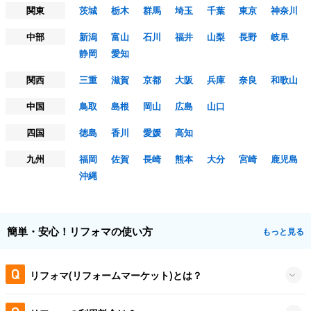
関東
茨城
栃木
群馬
埼玉
千葉
東京
神奈川
中部
新潟
富山
石川
福井
山梨
長野
岐阜
静岡
愛知
関西
三重
滋賀
京都
大阪
兵庫
奈良
和歌山
中国
鳥取
島根
岡山
広島
山口
四国
徳島
香川
愛媛
高知
九州
福岡
佐賀
長崎
熊本
大分
宮崎
鹿児島
沖縄
簡単・安心！リフォマの使い方
もっと見る
リフォマ(リフォームマーケット)とは？