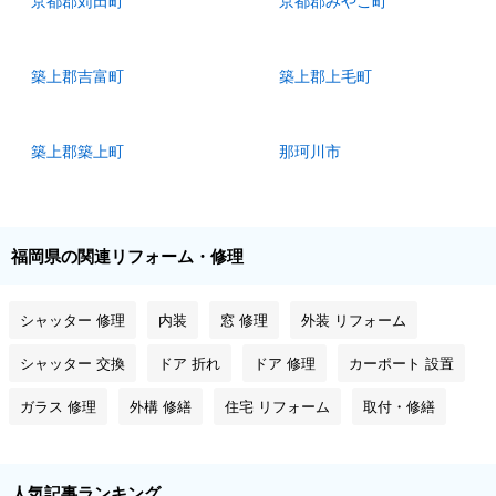
京都郡苅田町
京都郡みやこ町
築上郡吉富町
築上郡上毛町
築上郡築上町
那珂川市
福岡県の関連リフォーム・修理
シャッター 修理
内装
窓 修理
外装 リフォーム
シャッター 交換
ドア 折れ
ドア 修理
カーポート 設置
ガラス 修理
外構 修繕
住宅 リフォーム
取付・修繕
人気記事ランキング