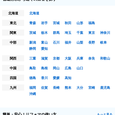
北海道
北海道
東北
青森
岩手
宮城
秋田
山形
福島
関東
茨城
栃木
群馬
埼玉
千葉
東京
神奈川
中部
新潟
富山
石川
福井
山梨
長野
岐阜
静岡
愛知
関西
三重
滋賀
京都
大阪
兵庫
奈良
和歌山
中国
鳥取
島根
岡山
広島
山口
四国
徳島
香川
愛媛
高知
九州
福岡
佐賀
長崎
熊本
大分
宮崎
鹿児島
沖縄
簡単・安心！リフォマの使い方
もっと見る