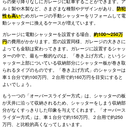
らの乗り降りなしにガレージに駐車することができます。ア
ルミ製や木製など、さまざまな種類やデザインがあり、
防犯
性も高い
ためガレージの手動シャッターをリフォームして電
動シャッターに換えるケースが増えています。
ガレージに電動シャッターを設置する場合、
約100〜250万
円
の費用がかかります。窓の設置同様、ガレージの大きさに
よっても金額は変わってきます。ガレージに設置するシャッ
ターの中で、最も一般的なのは、「巻き上げ方式」というシ
ャッター上部についている収納部分にシャッター板が巻き取
られるタイプのものです。「巻き上げ方式」のシャッターは
車１台分で約100万円、２台用で約160万円を目安にすると
よいでしょう。
もう一つの「オーバースライダー方式」は、シャッターの板
が天井に沿って収納されるため、シャッターをしまう収納部
分がなくすっきりした印象を与えてくれます。「オーバース
ライダー方式」は、車１台分で約150万円、２台用で約250
万円、と比較的高くなってしまいます。