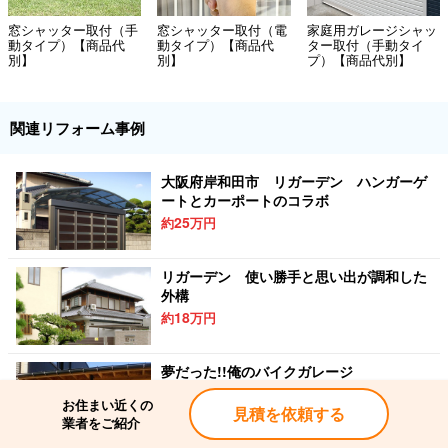
窓シャッター取付（手
窓シャッター取付（電
家庭用ガレージシャッ
動タイプ）【商品代
動タイプ）【商品代
ター取付（手動タイ
別】
別】
プ）【商品代別】
関連リフォーム事例
大阪府岸和田市 リガーデン ハンガーゲ
ートとカーポートのコラボ
25
約
万円
リガーデン 使い勝手と思い出が調和した
外構
18
約
万円
夢だった!!俺のバイクガレージ
350
約
万円
お住まい近くの
見積を依頼する
業者をご紹介