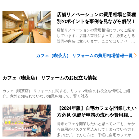
に演出する...
店舗リノベーションの費用相場と業種
別のポイントを事例を見ながら解説！
店舗リノベーションの費用相場についてご紹介
しています。店舗の業種によって、必要となる
設備や内装は変わります。ここではリノベーシ
ョンに必要...
カフェ（喫茶店） リフォームの費用相場情報一覧
カフェ（喫茶店） リフォームのお役立ち情報
カフェ（喫茶店） リフォーム
に関する、リフォマ独自のお役立ち情報をご紹
介。意外と知られていない知識を知って、賢く対応！
【2024年版】自宅カフェを開業したい
方必見 保健所申請の流れや費用相場
を解説！
将来カフェを開業したいと思っていても、かか
る費用のリスクで尻込みしてしまっている方も
多いはず。そんな方は、手軽に自宅カフェから