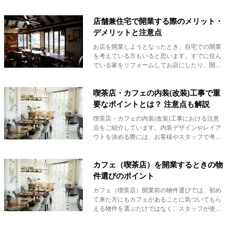
始めてみま...
店舗兼住宅で開業する際のメリット・
デメリットと注意点
お店を開業しようとなったとき、自宅での開業
を考えている方もいると思います。すでに住ん
でいる家をリフォームしてお店にしたり、開業
をきっかけ...
喫茶店・カフェの内装(改装)工事で重
要なポイントとは？ 注意点も解説
喫茶店・カフェの内装(改装)工事における注意
点をご紹介しています。内装デザインやレイア
ウトを決める際には、お客様やスタッフで考え
た視点が...
カフェ（喫茶店）を開業するときの物
件選びのポイント
カフェ（喫茶店）開業前の物件選びでは、初め
て来た方にもカフェがあることに気づいてもら
える物件を選ぶだけではなく、スタッフが使い
やすいと思...