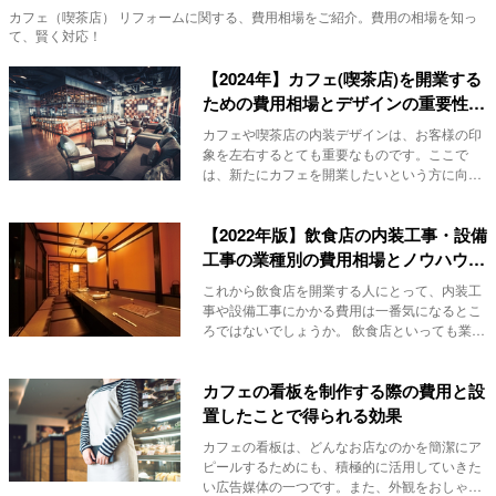
カフェ（喫茶店） リフォーム
に関する、費用相場をご紹介。費用の相場を知っ
て、賢く対応！
【2024年】カフェ(喫茶店)を開業する
ための費用相場とデザインの重要性を
解説!
カフェや喫茶店の内装デザインは、お客様の印
象を左右するとても重要なものです。ここで
は、新たにカフェを開業したいという方に向け
て、内装デザ...
【2022年版】飲食店の内装工事・設備
工事の業種別の費用相場とノウハウを
徹底解説
これから飲食店を開業する人にとって、内装工
事や設備工事にかかる費用は一番気になるとこ
ろではないでしょうか。 飲食店といっても業種
は様々で...
カフェの看板を制作する際の費用と設
置したことで得られる効果
カフェの看板は、どんなお店なのかを簡潔にア
ピールするためにも、積極的に活用していきた
い広告媒体の一つです。また、外観をおしゃれ