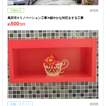
戸建住宅
静岡県
島田市✕リノベーション工事✕細やかな対応をする工事
500
約
万円
店舗・オフィス
静岡県