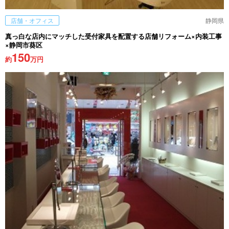
店舗・オフィス
静岡県
真っ白な店内にマッチした受付家具を配置する店舗リフォーム×内装工事
×静岡市葵区
150
約
万円