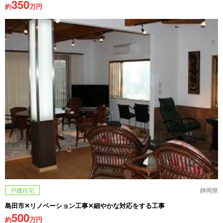
350
約
万円
戸建住宅
静岡県
島田市✕リノベーション工事✕細やかな対応をする工事
500
約
万円