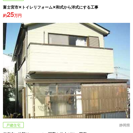
富士宮市✕トイレリフォーム✕和式から洋式にする工事
25
約
万円
戸建住宅
静岡県