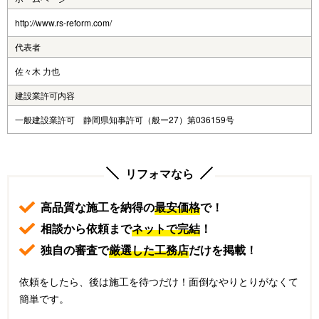
http://www.rs-reform.com/
代表者
佐々木 力也
建設業許可内容
一般建設業許可 静岡県知事許可（般ー27）第036159号
リフォマなら
高品質な施工を納得の
最安価格
で！
相談から依頼まで
ネットで完結
！
独自の審査で
厳選した工務店
だけを掲載！
依頼をしたら、後は施工を待つだけ！面倒なやりとりがなくて
簡単です。