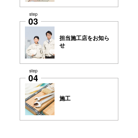
step
03
担当施工店をお知ら
せ
step
04
施工