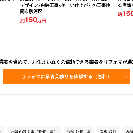
デザイン×内装工事×美しい仕上がりの工事静
る店舗
15
岡市駿河区
約
150
約
万円
業者を含めて、お住まい近くの信頼できる業者をリフォマが選
リフォマに業者見積りを依頼する（無料）
計
店舗 内装工事（改装工事）
店舗 外装工事
看板 取付
店舗