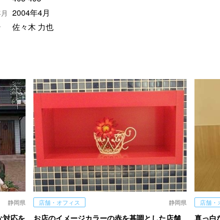
2004年4月
年月
佐々木 力也
者
静岡県
店舗・オフィス
静岡県
店舗・
な対応を
お店のイメージカラーの赤を基調とした店舗
真っ白