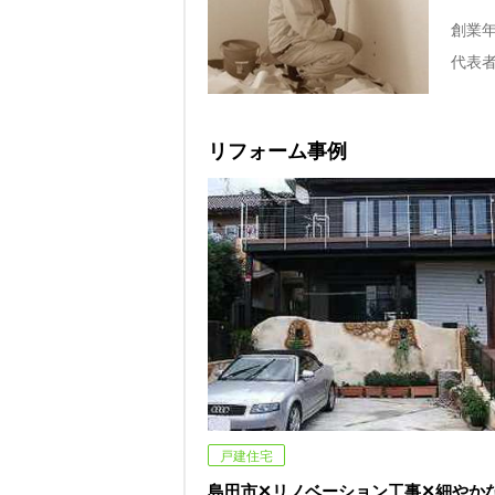
創業
代表
リフォーム事例
戸建住宅
島田市✕リノベーション工事✕細やか