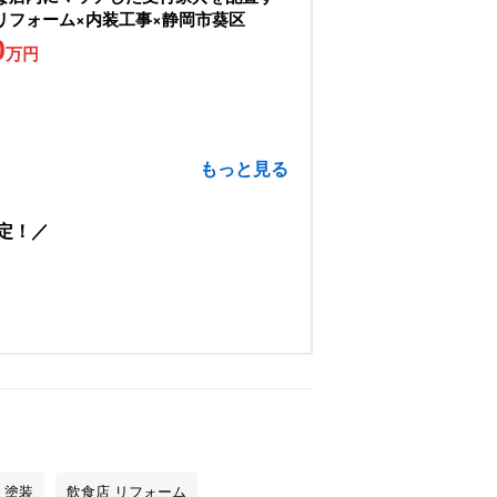
リフォーム×内装工事×静岡市葵区
0
万円
もっと見る
定！
 塗装
飲食店 リフォーム