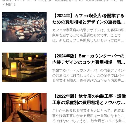
く対応！
【2024年】カフェ(喫茶店)を開業する
ための費用相場とデザインの重要性を
解説!
カフェや喫茶店の内装デザインは、お客様の印
象を左右するとても重要なものです。ここで
は、新たにカフェを開業したいという方に向け
て、内装デザ...
【2024年版】Bar・カウンターバーの
内装デザインのコツと費用相場 開業
時の物件選びから業者選びまで徹底解
繁盛するバー・カウンターバーの内装デザイン
説！
の共通点とは何でしょうか。この記事ではバー
を開業する際の、物件選びのコツから内装デザ
インで気を...
【2022年版】飲食店の内装工事・設備
工事の業種別の費用相場とノウハウを
徹底解説
これから飲食店を開業する人にとって、内装工
事や設備工事にかかる費用は一番気になるとこ
ろではないでしょうか。 飲食店といっても業種
は様々で...