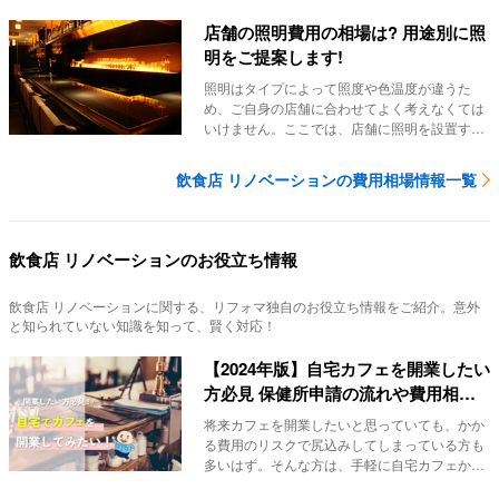
店舗の照明費用の相場は? 用途別に照
明をご提案します!
照明はタイプによって照度や色温度が違うた
め、ご自身の店舗に合わせてよく考えなくては
いけません。ここでは、店舗に照明を設置する
のにかかる費...
飲食店 リノベーションの費用相場情報一覧
飲食店 リノベーションのお役立ち情報
飲食店 リノベーション
に関する、リフォマ独自のお役立ち情報をご紹介。意外
と知られていない知識を知って、賢く対応！
【2024年版】自宅カフェを開業したい
方必見 保健所申請の流れや費用相場
を解説！
将来カフェを開業したいと思っていても、かか
る費用のリスクで尻込みしてしまっている方も
多いはず。そんな方は、手軽に自宅カフェから
始めてみま...