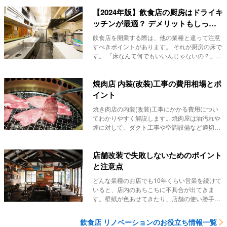
【2024年版】飲食店の厨房はドライキ
ッチンが最適？ デメリットもしっか
り解説
飲食店を開業する際は、他の業種と違って注意
すべきポイントがあります。 それが厨房の床で
す。 「床なんて何でもいいんじゃないの？」と
思...
焼肉店 内装(改装)工事の費用相場とポ
イント
焼き肉店の内装(改装)工事にかかる費用につい
てわかりやすく解説します。焼肉屋は油汚れや
煙に対して、ダクト工事や空調設備など適切な
施工が必...
店舗改装で失敗しないためのポイント
と注意点
どんな業種のお店でも10年くらい営業を続けて
いると、店内のあちこちに不具合が出てきま
す。壁紙が色あせてきたり、店舗の使い勝手が
悪く感じた...
飲食店 リノベーションのお役立ち情報一覧