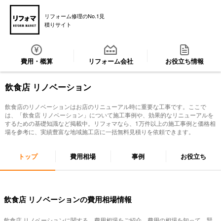
リフォーム修理のNo.1見
積りサイト
費用・概算
リフォーム会社
お役立ち情報
飲食店 リノベーション
飲食店のリノベーションはお店のリニューアル時に重要な工事です。ここで
は、「
飲食店 リノベーション
」について施工事例や、効果的なリニューアルを
するための基礎知識など掲載中。リフォマなら、1万件以上の施工事例と価格相
場を参考に、実績豊富な地域施工店に一括無料見積りを依頼できます。
トップ
費用相場
事例
お役立ち
飲食店 リノベーションの費用相場情報
飲食店 リノベーション
に関する、費用相場をご紹介。費用の相場を知って、賢