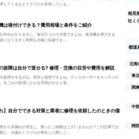
求してくるなどトラブルが多発していま...
相見
社く
機は後付けできる？費用相場と条件をご紹介
2,30分かかりますし、毎日行うので大変ですよね。食洗機を導入する
楽になりますし時間も大幅に短縮でき...
都道
北海
の故障は自分で直せる? 修理・交換の目安や費用を解説
東
の処理をするのは、意外と面倒ですよね。ディスポーザーをキッチンの
、生ごみの処理にかかる手間がかなり省...
関
中
れ】自分でできる対策と業者に修理を依頼したのときの価
関
管から水漏れが発生し、困ったご経験はございませんか？この記事では
因と、水漏れトラブルが発生した際にご...