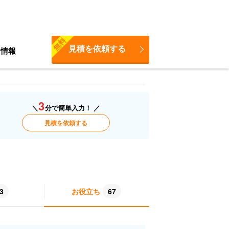
無料
見積を依頼する
ち情報
3
＼
分で簡単入力！ ／
見積を依頼する
3
お役立ち
67