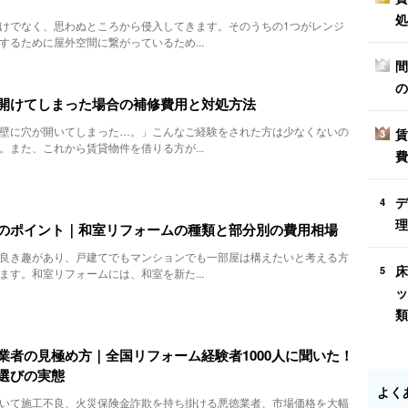
処
けでなく、思わぬところから侵入してきます。そのうちの1つがレンジ
するために屋外空間に繋がっているため...
間
2
の
開けてしまった場合の補修費用と対処方法
壁に穴が開いてしまった…。」こんなご経験をされた方は少なくないの
賃
3
。また、これから賃貸物件を借りる方が...
費
デ
4
理
のポイント｜和室リフォームの種類と部分別の費用相場
良き趣があり、戸建てでもマンションでも一部屋は構えたいと考える方
床
5
ます。和室リフォームには、和室を新た...
ッ
類
業者の見極め方｜全国リフォーム経験者1000人に聞いた！
選びの実態
よく
いて施工不良、火災保険金詐欺を持ち掛ける悪徳業者、市場価格を大幅