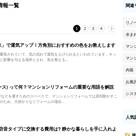
情報一覧
関連
リノ
1
2
3
4
水ま
水」で運気アップ！方角別におすすめの色をお教えします
マン
重視されていて、気の流れで運気を上げられるといわれています。キッ
マン
に影響を与える場所とされ、気を整える...
内装
お風
ペース) って何？マンションリフォームの重要な用語を解説
シス
管などを通すためのスペースで、マンションリフォームでは原則動かすこ
のため、大掛かりなリフォームの場合...
人気
防音タイプに交換する費用は? 静かな暮らしを手に入れよ
賃
1