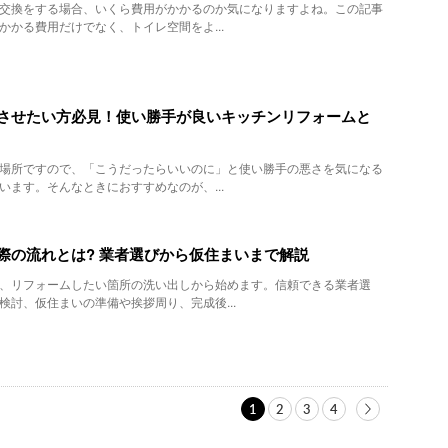
交換をする場合、いくら費用がかかるのか気になりますよね。この記事
かかる費用だけでなく、トイレ空間をよ...
させたい方必見！使い勝手が良いキッチンリフォームと
場所ですので、「こうだったらいいのに」と使い勝手の悪さを気になる
います。そんなときにおすすめなのが、...
際の流れとは? 業者選びから仮住まいまで解説
、リフォームしたい箇所の洗い出しから始めます。信頼できる業者選
検討、仮住まいの準備や挨拶周り、完成後...
1
2
3
4