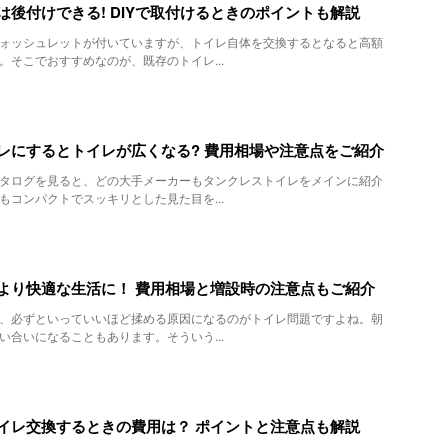
は後付けできる! DIYで取付けるときのポイントも解説
ォッシュレットが付いていますが、トイレ自体を交換するとなると高額
。そこでおすすめなのが、既存のトイレ...
レにするとトイレが広くなる? 費用相場や注意点をご紹介
タログを見ると、どの大手メーカーもタンクレストイレをメインに紹介
もコンパクトでスッキリとした見た目を...
より快適な生活に！ 費用相場と増設時の注意点もご紹介
、必ずといっていいほど揉める原因になるのがトイレ問題ですよね。朝
い合いになることもあります。そういう...
イレ交換するときの費用は？ ポイントと注意点も解説