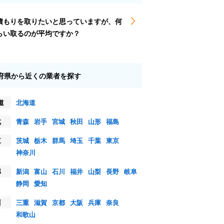
積もりを取りたいと思っていますが、何
らい取るのが平均ですか？
府県から近くの業者を探す
道
北海道
北
青森
岩手
宮城
秋田
山形
福島
東
茨城
栃木
群馬
埼玉
千葉
東京
神奈川
部
新潟
富山
石川
福井
山梨
長野
岐阜
静岡
愛知
西
三重
滋賀
京都
大阪
兵庫
奈良
和歌山