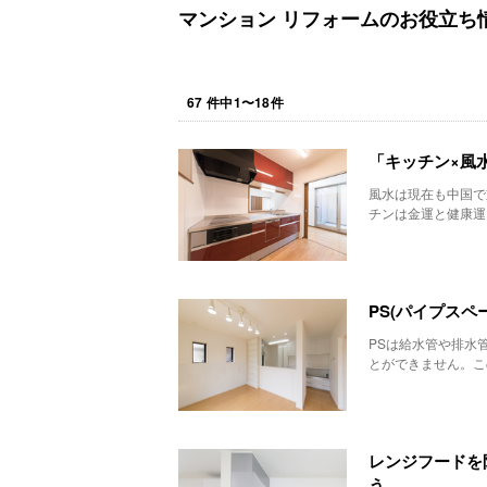
マンション リフォームのお役立ち
67
件中
1
〜
18
件
「キッチン×風
風水は現在も中国で
チンは金運と健康運
PS(パイプス
PSは給水管や排水
とができません。こ
レンジフードを
う