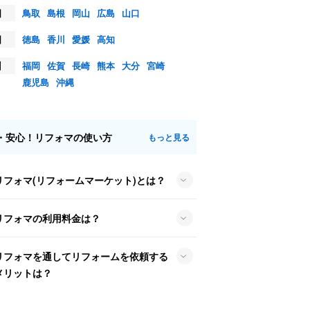
国
鳥取
島根
岡山
広島
山口
国
徳島
香川
愛媛
高知
州
福岡
佐賀
長崎
熊本
大分
宮崎
鹿児島
沖縄
・安心！リフォマの使い方
もっと見る
リフォマ(リフォームマーケット)とは？
リフォマの利用料金は？
リフォマを通してリフォームを依頼する
メリットは？