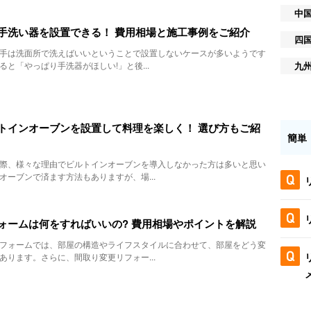
中
手洗い器を設置できる！ 費用相場と施工事例をご紹介
四
手は洗面所で洗えばいいということで設置しないケースが多いようです
九
と「やっぱり手洗器がほしい!」と後...
トインオーブンを設置して料理を楽しく！ 選び方もご紹
簡単
際、様々な理由でビルトインオーブンを導入しなかった方は多いと思い
オーブンで済ます方法もありますが、場...
ォームは何をすればいいの? 費用相場やポイントを解説
フォームでは、部屋の構造やライフスタイルに合わせて、部屋をどう変
あります。さらに、間取り変更リフォー...