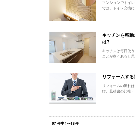
マンションでトイレ
では、トイレ交換に
キッチンを移動
は?
キッチンは毎日使う
ことが多々あると思
リフォームする
リフォームの流れは
び、見積書の比較・
67
件中
1
〜
18
件