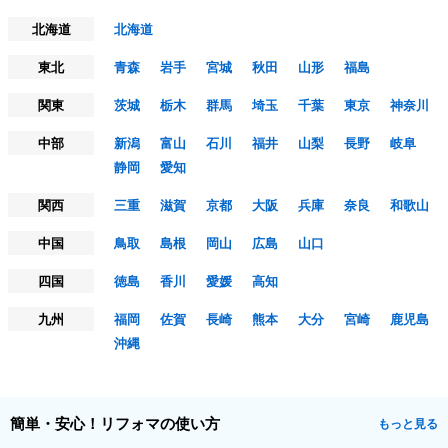
北海道
北海道
東北
青森
岩手
宮城
秋田
山形
福島
関東
茨城
栃木
群馬
埼玉
千葉
東京
神奈川
中部
新潟
富山
石川
福井
山梨
長野
岐阜
静岡
愛知
関西
三重
滋賀
京都
大阪
兵庫
奈良
和歌山
中国
鳥取
島根
岡山
広島
山口
四国
徳島
香川
愛媛
高知
九州
福岡
佐賀
長崎
熊本
大分
宮崎
鹿児島
沖縄
簡単・安心！リフォマの使い方
もっと見る