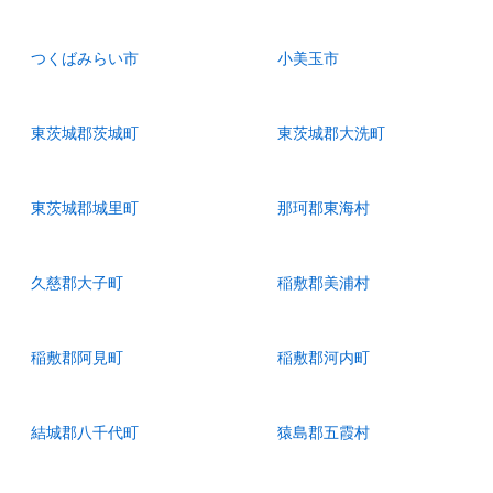
つくばみらい市
小美玉市
東茨城郡茨城町
東茨城郡大洗町
東茨城郡城里町
那珂郡東海村
久慈郡大子町
稲敷郡美浦村
稲敷郡阿見町
稲敷郡河内町
結城郡八千代町
猿島郡五霞村