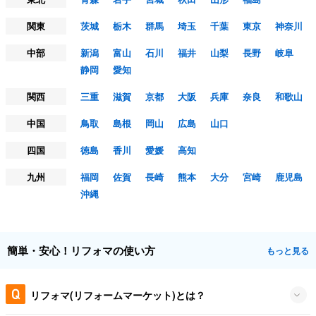
関東
茨城
栃木
群馬
埼玉
千葉
東京
神奈川
中部
新潟
富山
石川
福井
山梨
長野
岐阜
静岡
愛知
関西
三重
滋賀
京都
大阪
兵庫
奈良
和歌山
中国
鳥取
島根
岡山
広島
山口
四国
徳島
香川
愛媛
高知
九州
福岡
佐賀
長崎
熊本
大分
宮崎
鹿児島
沖縄
簡単・安心！リフォマの使い方
もっと見る
リフォマ(リフォームマーケット)とは？