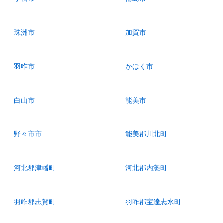
珠洲市
加賀市
羽咋市
かほく市
白山市
能美市
野々市市
能美郡川北町
河北郡津幡町
河北郡内灘町
羽咋郡志賀町
羽咋郡宝達志水町