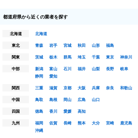
都道府県から近くの業者を探す
北海道
北海道
東北
青森
岩手
宮城
秋田
山形
福島
関東
茨城
栃木
群馬
埼玉
千葉
東京
神奈川
中部
新潟
富山
石川
福井
山梨
長野
岐阜
静岡
愛知
関西
三重
滋賀
京都
大阪
兵庫
奈良
和歌山
中国
鳥取
島根
岡山
広島
山口
四国
徳島
香川
愛媛
高知
九州
福岡
佐賀
長崎
熊本
大分
宮崎
鹿児島
沖縄