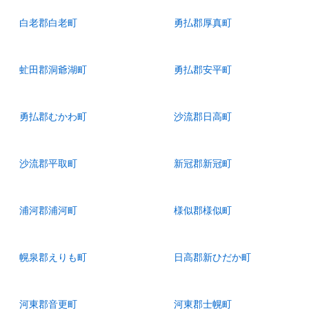
白老郡白老町
勇払郡厚真町
虻田郡洞爺湖町
勇払郡安平町
勇払郡むかわ町
沙流郡日高町
沙流郡平取町
新冠郡新冠町
浦河郡浦河町
様似郡様似町
幌泉郡えりも町
日高郡新ひだか町
河東郡音更町
河東郡士幌町