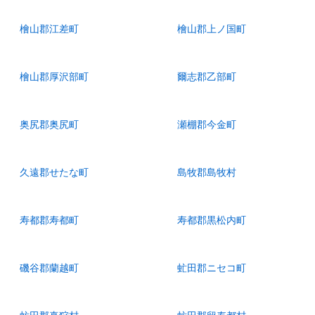
檜山郡江差町
檜山郡上ノ国町
檜山郡厚沢部町
爾志郡乙部町
奥尻郡奥尻町
瀬棚郡今金町
久遠郡せたな町
島牧郡島牧村
寿都郡寿都町
寿都郡黒松内町
磯谷郡蘭越町
虻田郡ニセコ町