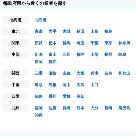
都道府県から近くの業者を探す
北海道
北海道
東北
青森
岩手
宮城
秋田
山形
福島
関東
茨城
栃木
群馬
埼玉
千葉
東京
神奈川
中部
新潟
富山
石川
福井
山梨
長野
岐阜
静岡
愛知
関西
三重
滋賀
京都
大阪
兵庫
奈良
和歌山
中国
鳥取
島根
岡山
広島
山口
四国
徳島
香川
愛媛
高知
九州
福岡
佐賀
長崎
熊本
大分
宮崎
鹿児島
沖縄