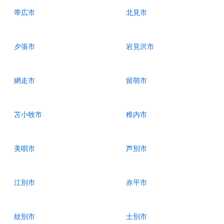
帯広市
北見市
夕張市
岩見沢市
網走市
留萌市
苫小牧市
稚内市
美唄市
芦別市
江別市
赤平市
紋別市
士別市