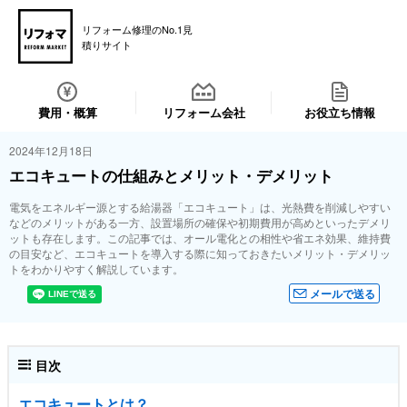
リフォーム修理のNo.1見
積りサイト
費用・概算
リフォーム会社
お役立ち情報
2024年12月18日
エコキュートの仕組みとメリット・デメリット
電気をエネルギー源とする給湯器「エコキュート」は、光熱費を削減しやすい
などのメリットがある一方、設置場所の確保や初期費用が高めといったデメリ
ットも存在します。この記事では、オール電化との相性や省エネ効果、維持費
の目安など、エコキュートを導入する際に知っておきたいメリット・デメリッ
トをわかりやすく解説しています。
メールで送る
目次
エコキュートとは？