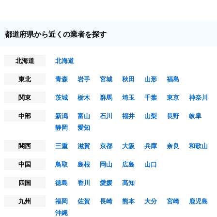
都道府県から近くの業者を探す
北海道
北海道
東北
青森
岩手
宮城
秋田
山形
福島
関東
茨城
栃木
群馬
埼玉
千葉
東京
神奈川
中部
新潟
富山
石川
福井
山梨
長野
岐阜
静岡
愛知
関西
三重
滋賀
京都
大阪
兵庫
奈良
和歌山
中国
鳥取
島根
岡山
広島
山口
四国
徳島
香川
愛媛
高知
九州
福岡
佐賀
長崎
熊本
大分
宮崎
鹿児島
沖縄