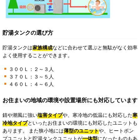
貯湯タンクの選び方
貯湯タンクは
家族構成
などに合わせて選ぶと無駄がなく効率
よく使用することができます。
３００Ｌ：２～３人
３７０Ｌ：３～５人
４６０Ｌ：４～６人
お住まいの地域の環境や設置場所にも対応しています
錆や潮風に強い
塩害タイプ
や、寒冷地の低温にも対応した
寒
冷地タイプ
といったお住まいの環境にも対応したユニットも
あります。 また狭小地には
薄型のユニット
や、ヒートポン
プユニットと貯湯タンクユニットが
一体型
になったものもあ