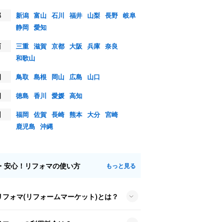
部
新潟
富山
石川
福井
山梨
長野
岐阜
静岡
愛知
西
三重
滋賀
京都
大阪
兵庫
奈良
和歌山
国
鳥取
島根
岡山
広島
山口
国
徳島
香川
愛媛
高知
州
福岡
佐賀
長崎
熊本
大分
宮崎
鹿児島
沖縄
・安心！リフォマの使い方
もっと見る
リフォマ(リフォームマーケット)とは？