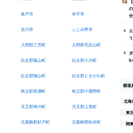
【
3
の
坂戸市
幸手市
分
吉川市
ふじみ野市
エ
4
う
入間郡三芳町
入間郡毛呂山町
ダ
5
5
比企郡嵐山町
比企郡小川町
比企郡鳩山町
比企郡ときがわ町
都道
秩父郡長瀞町
秩父郡小鹿野町
北海
児玉郡神川町
児玉郡上里町
東
北葛飾郡杉戸町
北葛飾郡松伏町
関