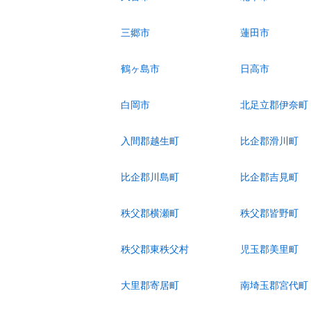
三郷市
蓮田市
鶴ヶ島市
日高市
白岡市
北足立郡伊奈町
入間郡越生町
比企郡滑川町
比企郡川島町
比企郡吉見町
秩父郡横瀬町
秩父郡皆野町
秩父郡東秩父村
児玉郡美里町
大里郡寄居町
南埼玉郡宮代町