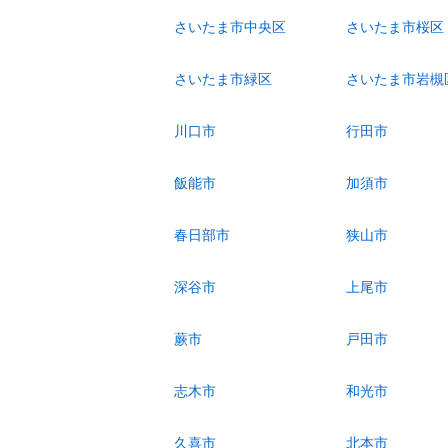
さいたま市中央区
さいたま市桜区
さいたま市緑区
さいたま市岩槻
川口市
行田市
飯能市
加須市
春日部市
狭山市
深谷市
上尾市
蕨市
戸田市
志木市
和光市
久喜市
北本市