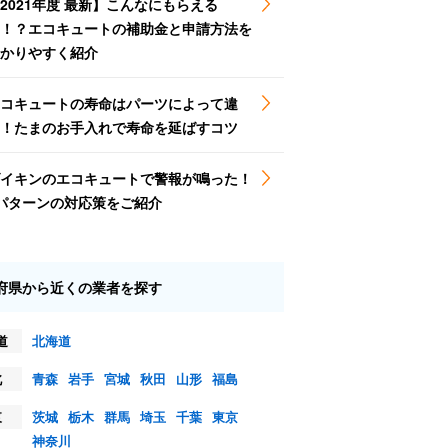
2021年度 最新】こんなにもらえる
！？エコキュートの補助金と申請方法を
かりやすく紹介
コキュートの寿命はパーツによって違
！たまのお手入れで寿命を延ばすコツ
イキンのエコキュートで警報が鳴った！
パターンの対応策をご紹介
府県から近くの業者を探す
道
北海道
北
青森
岩手
宮城
秋田
山形
福島
東
茨城
栃木
群馬
埼玉
千葉
東京
神奈川