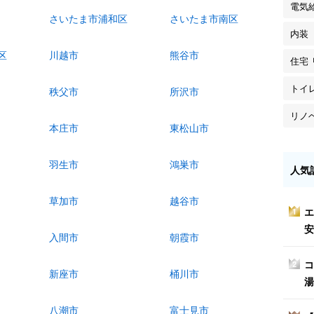
電気
さいたま市浦和区
さいたま市南区
内装
区
川越市
熊谷市
住宅
トイ
秩父市
所沢市
リノ
本庄市
東松山市
羽生市
鴻巣市
人気
草加市
越谷市
エ
1
安
入間市
朝霞市
コ
2
新座市
桶川市
湯
八潮市
富士見市