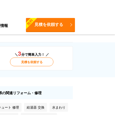
無料
見積を依頼する
ち情報
3
＼
分で簡単入力！ ／
見積を依頼する
県の関連リフォーム・修理
キュート 修理
給湯器 交換
水まわり