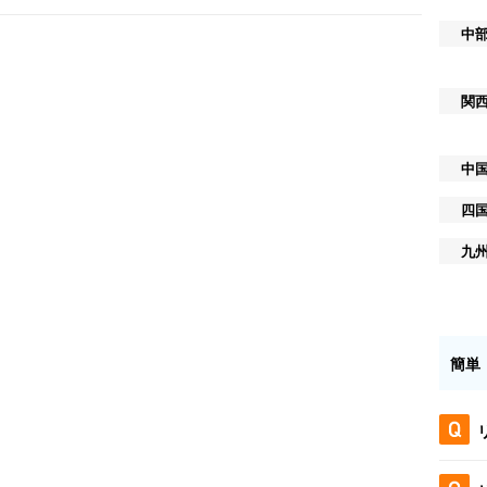
中
関
中
四
九
簡単