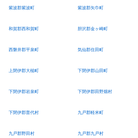
紫波郡紫波町
紫波郡矢巾町
和賀郡西和賀町
胆沢郡金ヶ崎町
西磐井郡平泉町
気仙郡住田町
上閉伊郡大槌町
下閉伊郡山田町
下閉伊郡岩泉町
下閉伊郡田野畑村
下閉伊郡普代村
九戸郡軽米町
九戸郡野田村
九戸郡九戸村