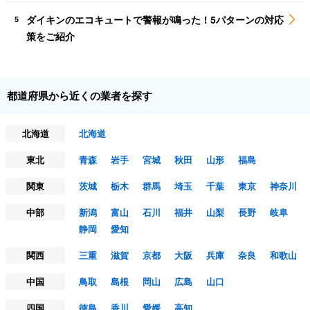
ダイキンのエコキュートで警報が鳴った！5パターンの対応
5
策をご紹介
都道府県から近くの業者を探す
北海道
北海道
東北
青森
岩手
宮城
秋田
山形
福島
関東
茨城
栃木
群馬
埼玉
千葉
東京
神奈川
中部
新潟
富山
石川
福井
山梨
長野
岐阜
静岡
愛知
関西
三重
滋賀
京都
大阪
兵庫
奈良
和歌山
中国
鳥取
島根
岡山
広島
山口
四国
徳島
香川
愛媛
高知