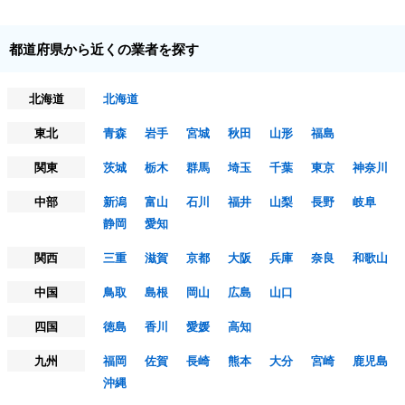
都道府県から近くの業者を探す
北海道
北海道
東北
青森
岩手
宮城
秋田
山形
福島
関東
茨城
栃木
群馬
埼玉
千葉
東京
神奈川
中部
新潟
富山
石川
福井
山梨
長野
岐阜
静岡
愛知
関西
三重
滋賀
京都
大阪
兵庫
奈良
和歌山
中国
鳥取
島根
岡山
広島
山口
四国
徳島
香川
愛媛
高知
九州
福岡
佐賀
長崎
熊本
大分
宮崎
鹿児島
沖縄