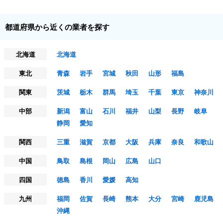
都道府県から近くの業者を探す
北海道
北海道
東北
青森
岩手
宮城
秋田
山形
福島
関東
茨城
栃木
群馬
埼玉
千葉
東京
神奈川
中部
新潟
富山
石川
福井
山梨
長野
岐阜
静岡
愛知
関西
三重
滋賀
京都
大阪
兵庫
奈良
和歌山
中国
鳥取
島根
岡山
広島
山口
四国
徳島
香川
愛媛
高知
九州
福岡
佐賀
長崎
熊本
大分
宮崎
鹿児島
沖縄