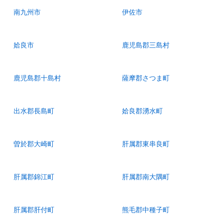
南九州市
伊佐市
姶良市
鹿児島郡三島村
鹿児島郡十島村
薩摩郡さつま町
出水郡長島町
姶良郡湧水町
曽於郡大崎町
肝属郡東串良町
肝属郡錦江町
肝属郡南大隅町
肝属郡肝付町
熊毛郡中種子町