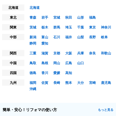
北海道
北海道
東北
青森
岩手
宮城
秋田
山形
福島
関東
茨城
栃木
群馬
埼玉
千葉
東京
神奈川
中部
新潟
富山
石川
福井
山梨
長野
岐阜
静岡
愛知
関西
三重
滋賀
京都
大阪
兵庫
奈良
和歌山
中国
鳥取
島根
岡山
広島
山口
四国
徳島
香川
愛媛
高知
九州
福岡
佐賀
長崎
熊本
大分
宮崎
鹿児島
沖縄
簡単・安心！リフォマの使い方
もっと見る