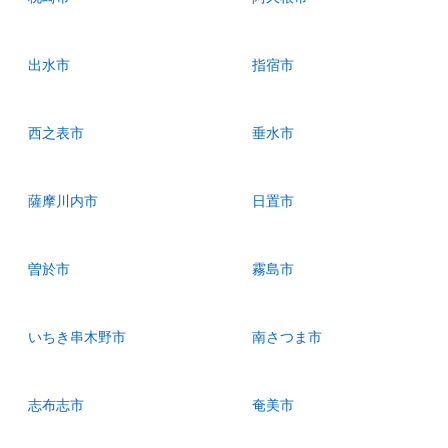
出水市
指宿市
西之表市
垂水市
薩摩川内市
日置市
曽於市
霧島市
いちき串木野市
南さつま市
志布志市
奄美市