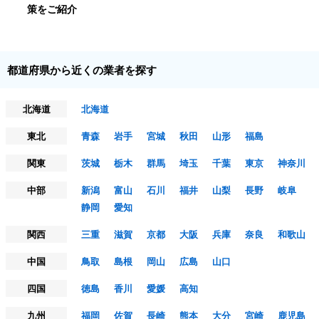
策をご紹介
都道府県から近くの業者を探す
北海道
北海道
東北
青森
岩手
宮城
秋田
山形
福島
関東
茨城
栃木
群馬
埼玉
千葉
東京
神奈川
中部
新潟
富山
石川
福井
山梨
長野
岐阜
静岡
愛知
関西
三重
滋賀
京都
大阪
兵庫
奈良
和歌山
中国
鳥取
島根
岡山
広島
山口
四国
徳島
香川
愛媛
高知
九州
福岡
佐賀
長崎
熊本
大分
宮崎
鹿児島