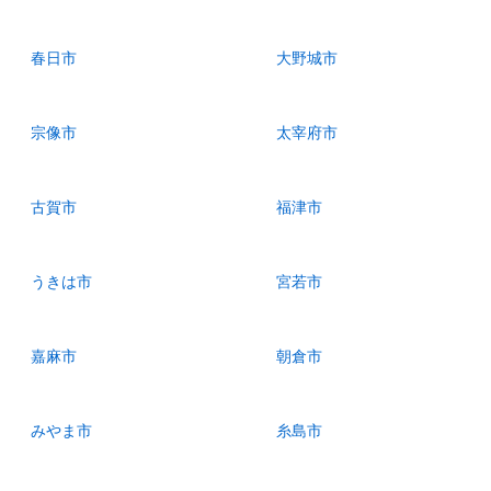
春日市
大野城市
宗像市
太宰府市
古賀市
福津市
うきは市
宮若市
嘉麻市
朝倉市
みやま市
糸島市