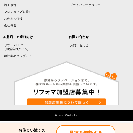
施工事例
プライバシーポリシー
プロショップを探す
お役立ち情報
会社概要
加盟店・企業様向け
お問い合わせ
リフォマPRO
お問い合わせ
（加盟店ログイン)
建設業のジョブナビ
© Local Works, Inc.
お住まい近くの
お住まい近くの
見積を依頼する
見積を依頼する