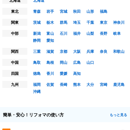
北海道
北海道
東北
青森
岩手
宮城
秋田
山形
福島
関東
茨城
栃木
群馬
埼玉
千葉
東京
神奈川
中部
新潟
富山
石川
福井
山梨
長野
岐阜
静岡
愛知
関西
三重
滋賀
京都
大阪
兵庫
奈良
和歌山
中国
鳥取
島根
岡山
広島
山口
四国
徳島
香川
愛媛
高知
九州
福岡
佐賀
長崎
熊本
大分
宮崎
鹿児島
沖縄
簡単・安心！リフォマの使い方
もっと見る