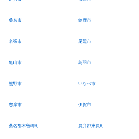
桑名市
鈴鹿市
名張市
尾鷲市
亀山市
鳥羽市
熊野市
いなべ市
志摩市
伊賀市
桑名郡木曽岬町
員弁郡東員町