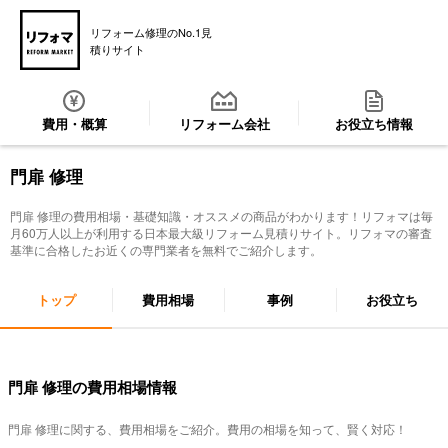
リフォーム修理のNo.1見
積りサイト
費用・概算
リフォーム会社
お役立ち情報
門扉 修理
門扉 修理
の費用相場・基礎知識・オススメの商品がわかります！リフォマは毎
月60万人以上が利用する日本最大級リフォーム見積りサイト。リフォマの審査
基準に合格したお近くの専門業者を無料でご紹介します。
トップ
費用相場
事例
お役立ち
門扉 修理の費用相場情報
門扉 修理
に関する、費用相場をご紹介。費用の相場を知って、賢く対応！