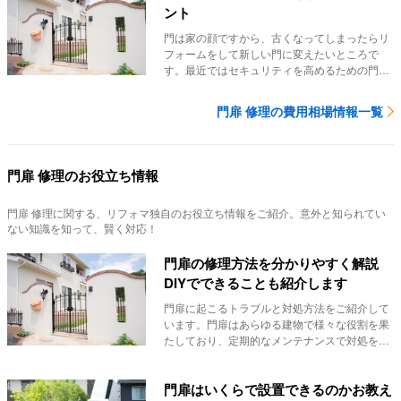
ント
門は家の顔ですから、古くなってしまったらリ
フォームをして新しい門に変えたいところで
す。最近ではセキュリティを高めるための門リ
フォームを行...
門扉 修理の費用相場情報一覧
門扉 修理のお役立ち情報
門扉 修理
に関する、リフォマ独自のお役立ち情報をご紹介。意外と知られてい
ない知識を知って、賢く対応！
門扉の修理方法を分かりやすく解説
DIYでできることも紹介します
門扉に起こるトラブルと対処方法をご紹介して
います。門扉はあらゆる建物で様々な役割を果
たしており、定期的なメンテナンスで対処をす
ることが大...
門扉はいくらで設置できるのかお教え