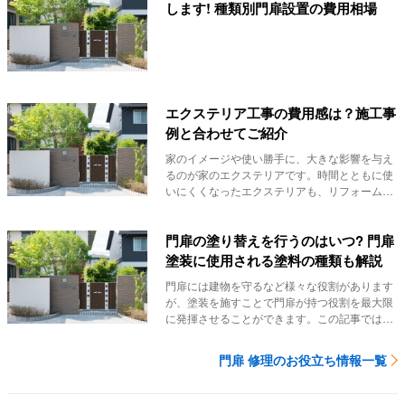
します! 種類別門扉設置の費用相場
エクステリア工事の費用感は？施工事
例と合わせてご紹介
家のイメージや使い勝手に、大きな影響を与え
るのが家のエクステリアです。時間とともに使
いにくくなったエクステリアも、リフォームを
することで...
門扉の塗り替えを行うのはいつ? 門扉
塗装に使用される塗料の種類も解説
門扉には建物を守るなど様々な役割があります
が、塗装を施すことで門扉が持つ役割を最大限
に発揮させることができます。この記事では、
門扉の塗装...
門扉 修理のお役立ち情報一覧