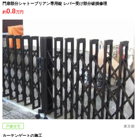
門扉部分シャトーブリアン専用錠 レバー受け部分破損修理
0.8
約
万円
戸建住宅
東京都
カーテンゲートの施工