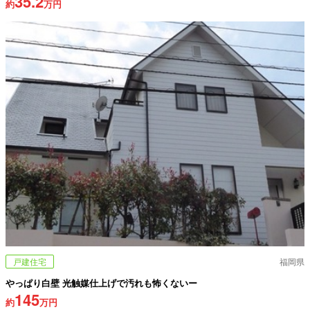
35.2
約
万円
戸建住宅
福岡県
やっぱり白壁 光触媒仕上げで汚れも怖くないー
145
約
万円