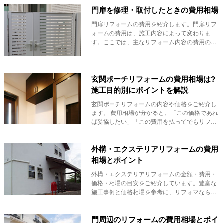
門扉を修理・取付したときの費用相場
門扉リフォームの費用を紹介します。門扉リフ
ォームの費用は、施工内容によって変わりま
す。ここでは、主なリフォーム内容の費用の目
安を紹介しま...
玄関ポーチリフォームの費用相場は?
施工目的別にポイントを解説
玄関ポーチリフォームの内容や価格をご紹介し
ます。 費用相場が分かると、「この価格であれ
ば妥協したい」「この費用を払ってでもリフォ
ー...
外構・エクステリアリフォームの費用
相場とポイント
外構・エクステリアリフォームの金額・費用・
価格・相場の目安をご紹介しています。豊富な
施工事例と価格相場を参考に、リフォマなら、
ウッドデッ...
門周辺のリフォームの費用相場とポイ