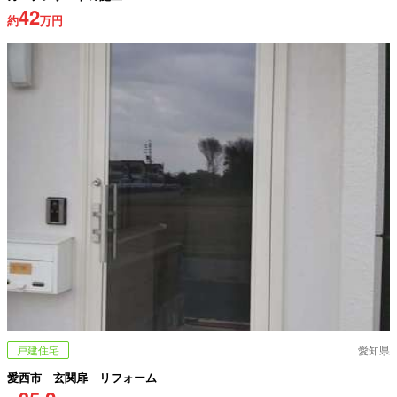
42
約
万円
戸建住宅
愛知県
愛西市 玄関扉 リフォーム