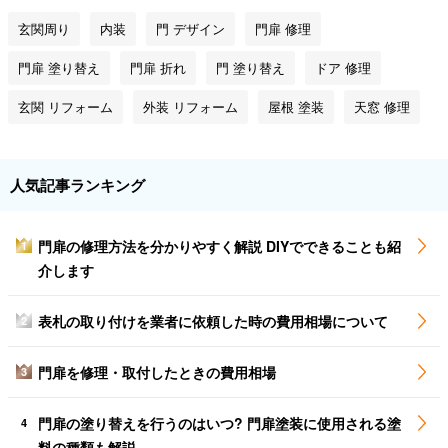
玄関周り
内装
門 デザイン
門扉 修理
門扉 塗り替え
門扉 折れ
門 塗り替え
ドア 修理
玄関 リフォーム
外装 リフォーム
屋根 塗装
天窓 修理
人気記事ランキング
門扉の修理方法を分かりやすく解説 DIYでできることも紹
1
介します
表札の取り付けを業者に依頼した時の費用相場について
2
門扉を修理・取付したときの費用相場
3
門扉の塗り替えを行うのはいつ? 門扉塗装に使用される塗
4
料の種類も解説