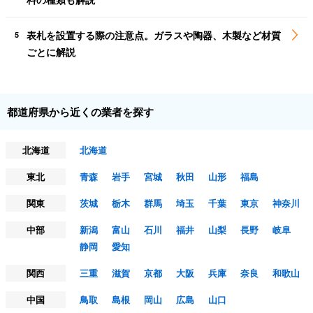
表札を設置する際の注意点。ガラスや陶器、木製など材質
5
ごとに解説
都道府県から近くの業者を探す
北海道
北海道
東北
青森
岩手
宮城
秋田
山形
福島
関東
茨城
栃木
群馬
埼玉
千葉
東京
神奈川
中部
新潟
富山
石川
福井
山梨
長野
岐阜
静岡
愛知
関西
三重
滋賀
京都
大阪
兵庫
奈良
和歌山
中国
鳥取
島根
岡山
広島
山口