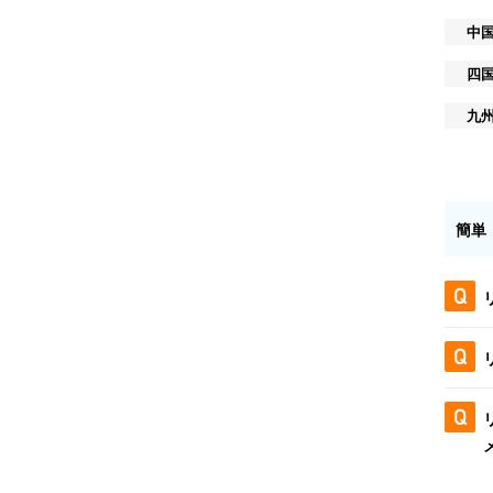
中
四
九
簡単