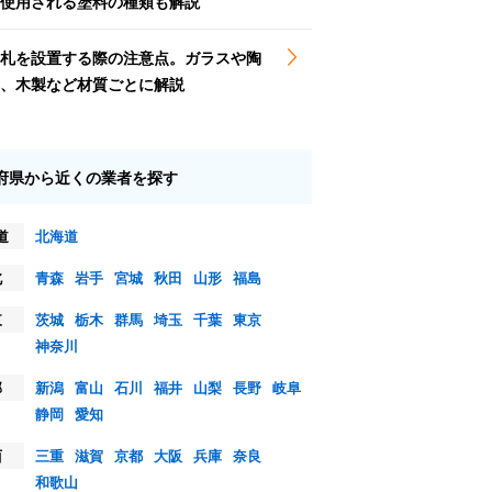
使用される塗料の種類も解説
札を設置する際の注意点。ガラスや陶
、木製など材質ごとに解説
府県から近くの業者を探す
道
北海道
北
青森
岩手
宮城
秋田
山形
福島
東
茨城
栃木
群馬
埼玉
千葉
東京
神奈川
部
新潟
富山
石川
福井
山梨
長野
岐阜
静岡
愛知
西
三重
滋賀
京都
大阪
兵庫
奈良
和歌山