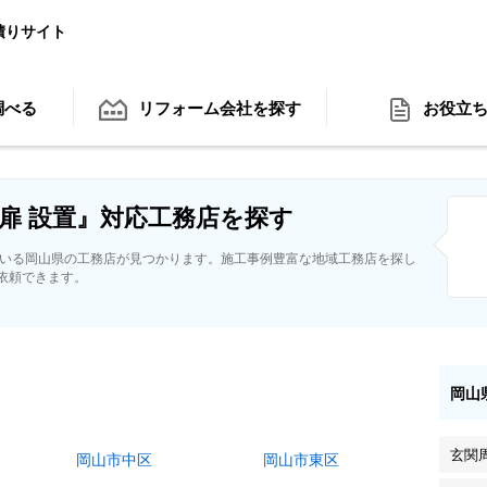
積りサイト
調べる
リフォーム会社
を探す
お役立
扉 設置』対応工務店を探す
ている岡山県の工務店が見つかります。施工事例豊富な地域工務店を探し
依頼できます。
岡山
玄関
岡山市中区
岡山市東区