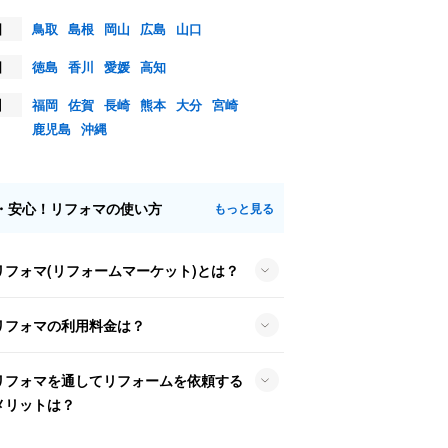
国
鳥取
島根
岡山
広島
山口
国
徳島
香川
愛媛
高知
州
福岡
佐賀
長崎
熊本
大分
宮崎
鹿児島
沖縄
・安心！リフォマの使い方
もっと見る
リフォマ(リフォームマーケット)とは？
リフォマの利用料金は？
リフォマを通してリフォームを依頼する
メリットは？