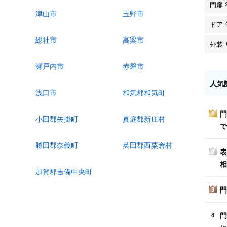
門扉
津山市
玉野市
ドア 
総社市
高梁市
外装
瀬戸内市
赤磐市
人気
浅口市
和気郡和気町
門
1
小田郡矢掛町
真庭郡新庄村
で
勝田郡奈義町
英田郡西粟倉村
表
2
相
加賀郡吉備中央町
門
3
門
4