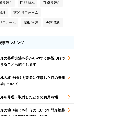
 塗り替え
門扉 折れ
門 塗り替え
修理
玄関 リフォーム
 リフォーム
屋根 塗装
天窓 修理
記事ランキング
扉の修理方法を分かりやすく解説 DIYで
きることも紹介します
札の取り付けを業者に依頼した時の費用
場について
扉を修理・取付したときの費用相場
扉の塗り替えを行うのはいつ? 門扉塗装