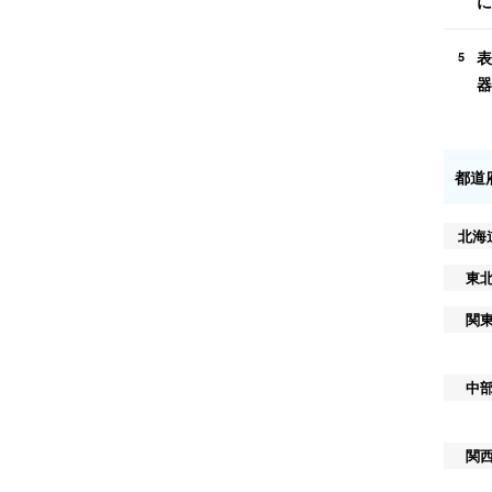
に
表
5
器
都道
北海
東
関
中
関