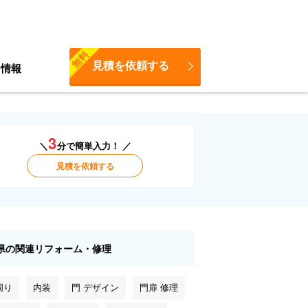
無料
見積を依頼する
ち情報
3
＼
分で簡単入力！ ／
見積を依頼する
県の関連リフォーム・修理
周り
内装
門 デザイン
門扉 修理