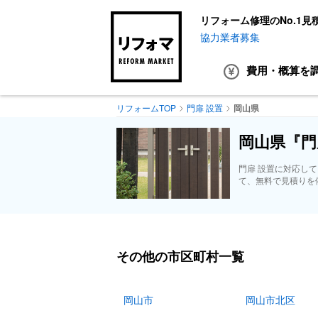
リフォーム修理のNo.1見
協力業者募集
費用・概算
を
リフォームTOP
門扉 設置
岡山県
岡山県『門
門扉 設置に対応し
て、無料で見積りを
その他の市区町村一覧
岡山市
岡山市北区