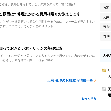
ご紹介。意外と知られていない知識を知って、賢く対応！
内装
る原因は? 修理にかかる費用相場もお教えします
天井 
ことができる天窓。快適な住空間を作るためにリフォームで導入するご
ます。ここでは、そんな天窓のメリット...
門 
門 
知っておきたい窓・サッシの基礎知識
人気
ば、それで十分だと思っている方も多いかと思います。家のデザインに
いと考え、家を建てる際、工務店に勧め...
リ
1
の
天窓 修理のお役立ち情報一覧
天
2
用
もっと見る