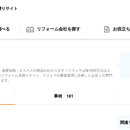
積りサイト
調べる
リフォーム会社
を探す
お役立
・基礎知識・オススメの商品がわかります！リフォマは毎月60万人以上
級リフォーム見積りサイト。リフォマの審査基準に合格したお近くの専門
します。
事例
181
関連