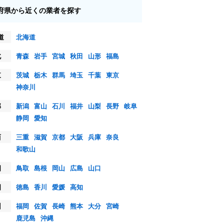
府県から近くの業者を探す
道
北海道
北
青森
岩手
宮城
秋田
山形
福島
東
茨城
栃木
群馬
埼玉
千葉
東京
神奈川
部
新潟
富山
石川
福井
山梨
長野
岐阜
静岡
愛知
西
三重
滋賀
京都
大阪
兵庫
奈良
和歌山
国
鳥取
島根
岡山
広島
山口
国
徳島
香川
愛媛
高知
州
福岡
佐賀
長崎
熊本
大分
宮崎
鹿児島
沖縄