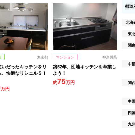
都道
北海
東
関
宅
東京都
マンション
神奈川県
中
使いだったキッチンをリ
築52年、団地キッチンを卒業し
ム、快適なリシェルＳＩ
よう！
75
約
万円
関
0
万円
中
四
九