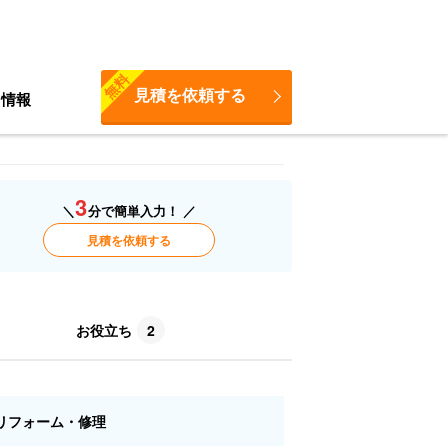
無料
見積を依頼する
ち情報
3
＼
分で簡単入力！ ／
見積を依頼する
お役立ち
2
リフォーム・修理