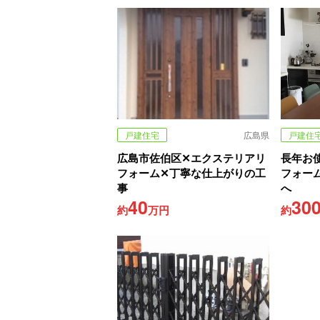
戸建住宅
広島県
戸建住
広島市佐伯区✕エクステリアリ
長年お
フォーム✕丁寧な仕上がりの工
フォー
事
へ
40
30
約
万円
約