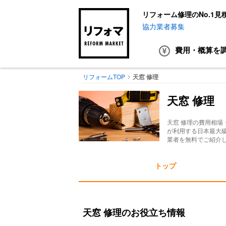
リフォーム修理のNo.1見
協力業者募集
費用・概算
を
リフォームTOP
天窓 修理
天窓 修理
天窓 修理
の費用相場
が利用する日本最大
業者を無料でご紹介
トップ
天窓 修理のお役立ち情報