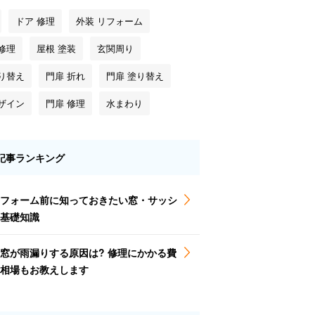
ドア 修理
外装 リフォーム
修理
屋根 塗装
玄関周り
塗り替え
門扉 折れ
門扉 塗り替え
デザイン
門扉 修理
水まわり
記事ランキング
フォーム前に知っておきたい窓・サッシ
基礎知識
窓が雨漏りする原因は? 修理にかかる費
相場もお教えします