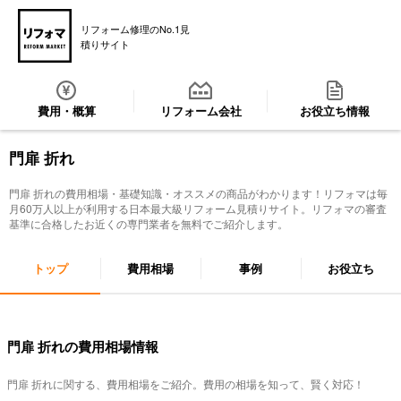
リフォーム修理のNo.1見
積りサイト
費用・概算
リフォーム会社
お役立ち情報
門扉 折れ
門扉 折れ
の費用相場・基礎知識・オススメの商品がわかります！リフォマは毎
月60万人以上が利用する日本最大級リフォーム見積りサイト。リフォマの審査
基準に合格したお近くの専門業者を無料でご紹介します。
トップ
費用相場
事例
お役立ち
門扉 折れの費用相場情報
門扉 折れ
に関する、費用相場をご紹介。費用の相場を知って、賢く対応！