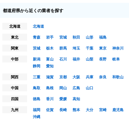
都道府県から近くの業者を探す
北海道
北海道
東北
青森
岩手
宮城
秋田
山形
福島
関東
茨城
栃木
群馬
埼玉
千葉
東京
神奈川
中部
新潟
富山
石川
福井
山梨
長野
岐阜
静岡
愛知
関西
三重
滋賀
京都
大阪
兵庫
奈良
和歌山
中国
鳥取
島根
岡山
広島
山口
四国
徳島
香川
愛媛
高知
九州
福岡
佐賀
長崎
熊本
大分
宮崎
鹿児島
沖縄