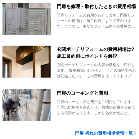
門扉を修理・取付したときの費用相場
門扉リフォームの費用を紹介します。門扉リフ
ォームの費用は、施工内容によって変わりま
す。ここでは、主なリフォーム内容の費用の目
安を紹介しま...
玄関ポーチリフォームの費用相場は?
施工目的別にポイントを解説
玄関ポーチリフォームの内容や価格をご紹介し
ます。 費用相場が分かると、「この価格であれ
ば妥協したい」「この費用を払ってでもリフォ
ー...
門扉のコーキングと費用
門扉のコーキングと費用をご紹介しています。
門扉は防犯性を高めたり、敷地の範囲を明確に
する役割があります。しかし劣化が進むと、扉
の建て付け...
門扉 折れの費用相場情報一覧