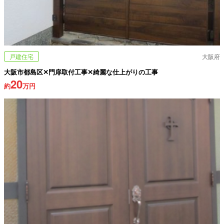
戸建住宅
大阪府
大阪市都島区✕門扉取付工事✕綺麗な仕上がりの工事
20
約
万円