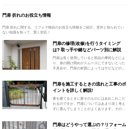
門扉 折れのお役立ち情報
門扉 折れ
に関する、リフォマ独自のお役立ち情報をご紹介。意外と知られてい
ない知識を知って、賢く対応！
門扉の修理(改修)を行うタイミング
は? 取っ手や鍵などパーツ別に解説
門扉は長く使用していると部品の摩耗などによ
り、扉の開け閉めがスムーズにできないとった
不具合や、門扉の材質によってはサビなどの劣
化症状が次...
門扉を施工するときの流れと工事のポ
イントを詳しく解説!
家を建てるときに家そのものにはあれこれこだ
わるのですが、門扉についてはあまり深く考え
ずに選んでしまうことがよくあります。その結
果として、...
門扉はどうやって選ぶの？リフォーム