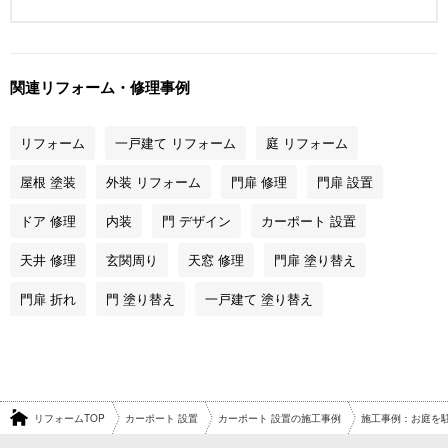
関連リフォーム・修理事例
リフォーム
一戸建て リフォーム
庭 リフォーム
屋根 塗装
外装 リフォーム
門扉 修理
門扉 設置
ドア 修理
内装
門 デザイン
カーポート 設置
天井 修理
玄関周り
天窓 修理
門扉 塗り替え
門扉 折れ
門 塗り替え
一戸建て 塗り替え
リフォームTOP
カーポート 設置
カーポート 設置の施工事例
施工事例：お庭を